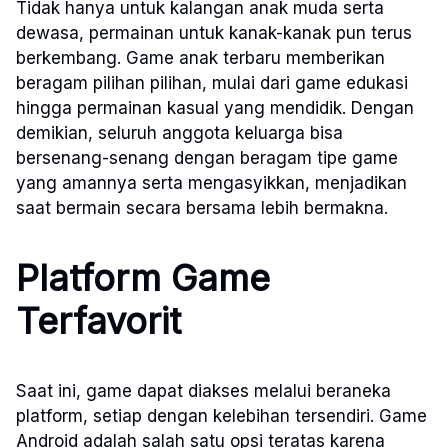
Tidak hanya untuk kalangan anak muda serta
dewasa, permainan untuk kanak-kanak pun terus
berkembang. Game anak terbaru memberikan
beragam pilihan pilihan, mulai dari game edukasi
hingga permainan kasual yang mendidik. Dengan
demikian, seluruh anggota keluarga bisa
bersenang-senang dengan beragam tipe game
yang amannya serta mengasyikkan, menjadikan
saat bermain secara bersama lebih bermakna.
Platform Game
Terfavorit
Saat ini, game dapat diakses melalui beraneka
platform, setiap dengan kelebihan tersendiri. Game
Android adalah salah satu opsi teratas karena