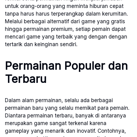
untuk orang-orang yang meminta hiburan cepat
tanpa harus harus terperangkap dalam kerumitan.
Melalui berbagai alternatif dari game yang gratis
hingga permainan premium, setiap pemain dapat
mencari game yang terbaik yang dengan dengan
tertarik dan keinginan sendiri.
Permainan Populer dan
Terbaru
Dalam alam permainan, selalu ada berbagai
permainan baru yang selalu memikat para pemain.
Diantara permainan terbaru, banyak di antaranya
merupakan game sangat terkenal karena
gameplay yang menarik dan inovatif. Contohnya,