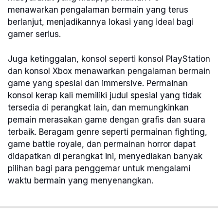
menawarkan pengalaman bermain yang terus
berlanjut, menjadikannya lokasi yang ideal bagi
gamer serius.
Juga ketinggalan, konsol seperti konsol PlayStation
dan konsol Xbox menawarkan pengalaman bermain
game yang spesial dan immersive. Permainan
konsol kerap kali memiliki judul spesial yang tidak
tersedia di perangkat lain, dan memungkinkan
pemain merasakan game dengan grafis dan suara
terbaik. Beragam genre seperti permainan fighting,
game battle royale, dan permainan horror dapat
didapatkan di perangkat ini, menyediakan banyak
pilihan bagi para penggemar untuk mengalami
waktu bermain yang menyenangkan.