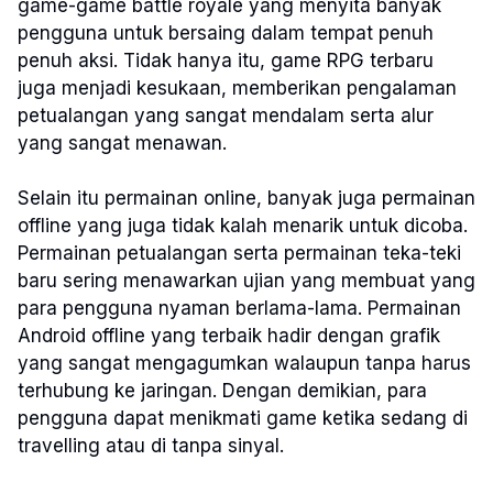
game-game battle royale yang menyita banyak
pengguna untuk bersaing dalam tempat penuh
penuh aksi. Tidak hanya itu, game RPG terbaru
juga menjadi kesukaan, memberikan pengalaman
petualangan yang sangat mendalam serta alur
yang sangat menawan.
Selain itu permainan online, banyak juga permainan
offline yang juga tidak kalah menarik untuk dicoba.
Permainan petualangan serta permainan teka-teki
baru sering menawarkan ujian yang membuat yang
para pengguna nyaman berlama-lama. Permainan
Android offline yang terbaik hadir dengan grafik
yang sangat mengagumkan walaupun tanpa harus
terhubung ke jaringan. Dengan demikian, para
pengguna dapat menikmati game ketika sedang di
travelling atau di tanpa sinyal.