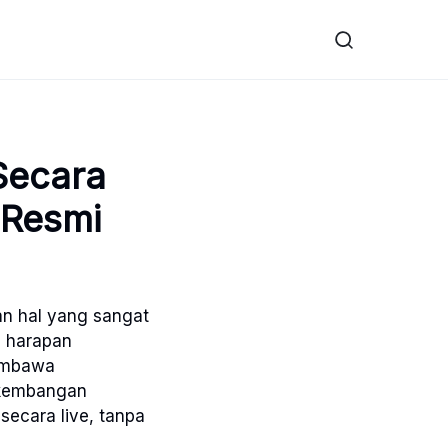
 Secara
 Resmi
an hal yang sangat
h harapan
membawa
rkembangan
 secara live, tanpa