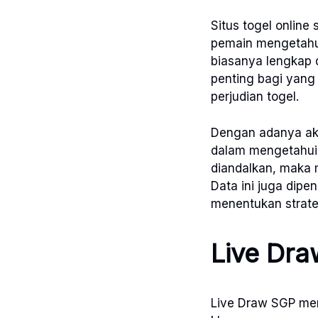
Situs togel onli
pemain mengetahui 
biasanya lengkap 
penting bagi yan
perjudian togel.
Dengan adanya aks
dalam mengetahui
diandalkan, maka 
Data ini juga dipe
menentukan strate
Live Dr
Live Draw SGP mer