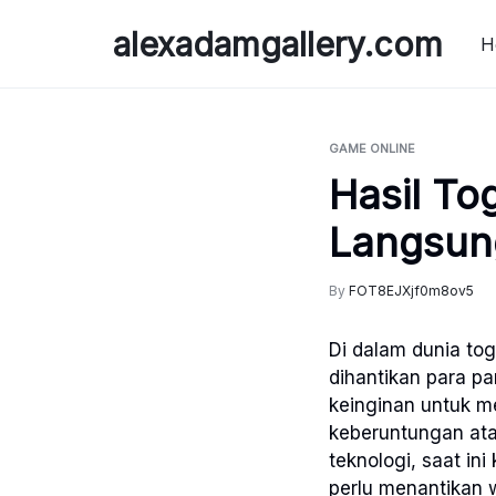
Skip
alexadamgallery.com
to
H
content
GAME ONLINE
Hasil To
Langsun
By
FOT8EJXjf0m8ov5
Di dalam dunia to
dihantikan para p
keinginan untuk 
keberuntungan at
teknologi, saat ini
perlu menantikan 