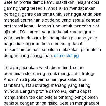
Setelah profile demo kamu diaktifkan, jelajahi opsi
gaming yang tersedia. Anda akan mendapatkan
berbagai genre dan tema unik, sehingga Anda bisa
mencari permainan slot demo yang sesuai dengan
preferensi kamu. Jangan lupa untuk mencoba slot
uji coba PG, karena yang terkenal karena grafis
yang serta ciri baru. Ini merupakan peluang yang
bagus baik agar berlatih dan mengetahui
mekanisme pemain sebelum melakukan permainan
dengan uang sungguhan.
demo slot pg
Terakhir, gunakan waktu bermain di demo
permainan slot daring untuk mengasah strategi
Anda. Amati pola permainan, jika kalau fitur
tambahan, atau strategi menang yang sering
muncul. Dengan profile demo PG, kamu dapat
menjalankan tes dan belajar tentang pengelolaan
bankroll dengan tanpa risiko. Setelah menghadapi