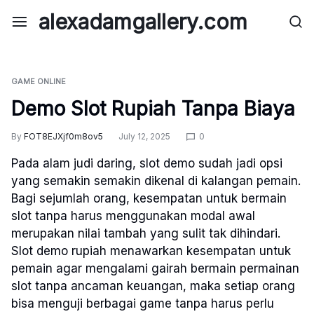
Skip
alexadamgallery.com
to
content
GAME ONLINE
Demo Slot Rupiah Tanpa Biaya
By
FOT8EJXjf0m8ov5
July 12, 2025
0
Pada alam judi daring, slot demo sudah jadi opsi
yang semakin semakin dikenal di kalangan pemain.
Bagi sejumlah orang, kesempatan untuk bermain
slot tanpa harus menggunakan modal awal
merupakan nilai tambah yang sulit tak dihindari.
Slot demo rupiah menawarkan kesempatan untuk
pemain agar mengalami gairah bermain permainan
slot tanpa ancaman keuangan, maka setiap orang
bisa menguji berbagai game tanpa harus perlu