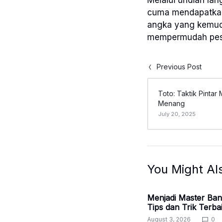
cuma mendapatkan o
angka yang kemud
mempermudah peser
Previous Post
Toto: Taktik Pinta
Menang
July 20, 2025
You Might Al
Menjadi Master Ban
Tips dan Trik Terba
August 3, 2026
0