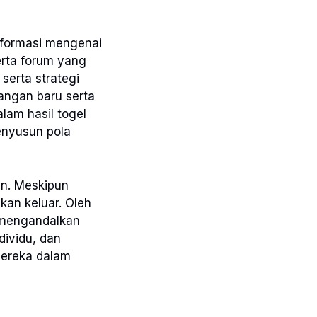
nformasi mengenai
erta forum yang
erta strategi
angan baru serta
am hasil togel
enyusun pola
an. Meskipun
kan keluar. Oleh
k mengandalkan
dividu, dan
mereka dalam