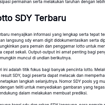
isipasi permainan serta melakukan taruhan dengan lebih 
tto SDY Terbaru
rbaru menyajikan informasi yang lengkap serta tepat ten
an langsung sdy enam digit didokumentasikan serta dip
ungkinkan para pemain dan penggemar lotto untuk men
a cepat sekali. Output-output ini amat penting bagi pen
mungkin muncul di undian berikutnya.
i ini adalah titik fokus bagi banyak pencinta lotto. Mela
e result SDY, bagi peserta dapat melacak dan memperhat
etapkan langkah selanjutnya. Nomor SDY pools yg mu
dengan teliti untuk menyediakan gambaran yang tegas 
endukung dalam melakukan membuat prediksi.
ngsung togel sdy dan rekap SDY langsung, para pemain