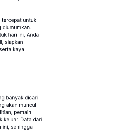
l tercepat untuk
ng diumumkan.
uk hari ini, Anda
i, siapkan
serta kaya
ng banyak dicari
ng akan muncul
itian, pemain
keluar. Data dari
 ini, sehingga