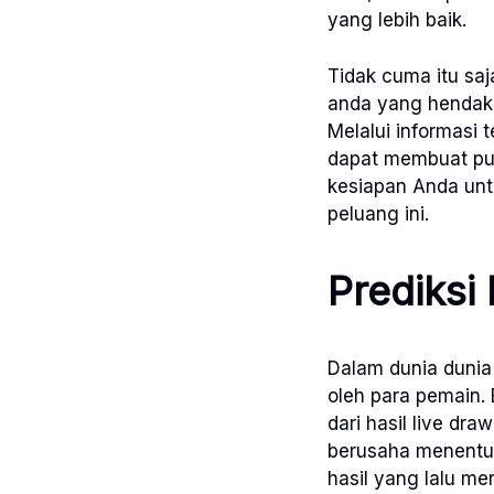
yang lebih baik.
Tidak cuma itu saj
anda yang hendak 
Melalui informasi 
dapat membuat put
kesiapan Anda unt
peluang ini.
Prediksi
Dalam dunia dunia
oleh para pemain
dari hasil live dr
berusaha menentuk
hasil yang lalu m