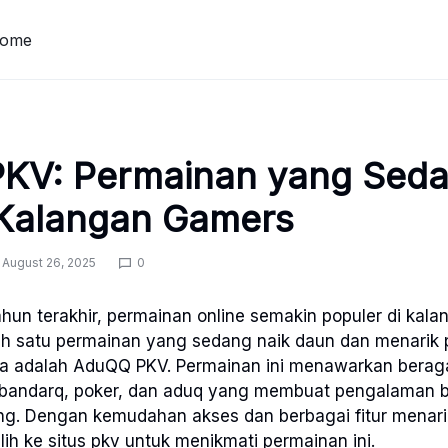
ome
KV: Permainan yang Seda
 Kalangan Gamers
August 26, 2025
0
hun terakhir, permainan online semakin populer di kala
lah satu permainan yang sedang naik daun dan menarik 
ia adalah AduQQ PKV. Permainan ini menawarkan berag
 bandarq, poker, dan aduq yang membuat pengalaman 
g. Dengan kemudahan akses dan berbagai fitur menarik,
ih ke situs pkv untuk menikmati permainan ini.