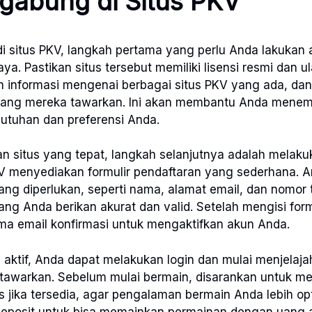
gabung di Situs PKV
i situs PKV, langkah pertama yang perlu Anda lakukan 
ya. Pastikan situs tersebut memiliki lisensi resmi dan ul
ah informasi mengenai berbagai situs PKV yang ada, dan
yang mereka tawarkan. Ini akan membantu Anda menem
utuhan dan preferensi Anda.
 situs yang tepat, langkah selanjutnya adalah melaku
KV menyediakan formulir pendaftaran yang sederhana. A
yang diperlukan, seperti nama, alamat email, dan nomor 
ng Anda berikan akurat dan valid. Setelah mengisi form
a email konfirmasi untuk mengaktifkan akun Anda.
aktif, Anda dapat melakukan login dan mulai menjelaja
tawarkan. Sebelum mulai bermain, disarankan untuk 
 jika tersedia, agar pengalaman bermain Anda lebih op
eposit untuk bisa memainkan permainan dengan uang as