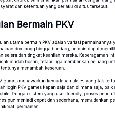
arat dan ketentuan yang berlaku di situs tersebut.
lan Bermain PKV
ulan utama bermain PKV adalah variasi permainannya 
mainan dominoqq hingga bandarq, pemain dapat memili
n selera dan tingkat keahlian mereka. Keberagaman ini
dak mudah bosan, tetapi juga memberikan peluang un
g tentunya menambah keseruan.
 PKV games menawarkan kemudahan akses yang tak terta
h login PKV games kapan saja dan di mana saja, baik 
bile. Dengan sistem yang user-friendly, proses pendaf
es pun menjadi cepat dan sederhana, memudahkan pe
nikmati permainan.