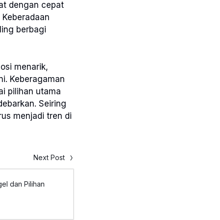
pat dengan cepat
. Keberadaan
ling berbagi
si menarik,
ini. Keberagaman
i pilihan utama
ebarkan. Seiring
us menjadi tren di
Next Post
el dan Pilihan