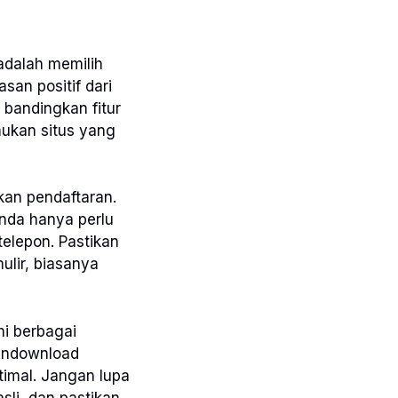
adalah memilih
asan positif dari
 bandingkan fitur
ukan situs yang
kan pendaftaran.
nda hanya perlu
telepon. Pastikan
ulir, biasanya
hi berbagai
mendownload
timal. Jangan lupa
li, dan pastikan