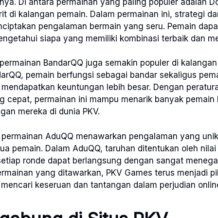
nya. Di antara permainan yang paling populer adalah 
rit di kalangan pemain. Dalam permainan ini, strategi 
ciptakan pengalaman bermain yang seru. Pemain dapat
engetahui siapa yang memiliki kombinasi terbaik dan 
permainan BandarQQ juga semakin populer di kalangan
darQQ, pemain berfungsi sebagai bandar sekaligus pem
 mendapatkan keuntungan lebih besar. Dengan peratur
 cepat, permainan ini mampu menarik banyak pemain 
gan mereka di dunia PKV.
n, permainan AduQQ menawarkan pengalaman yang unik
ua pemain. Dalam AduQQ, taruhan ditentukan oleh nilai
a setiap ronde dapat berlangsung dengan sangat mene
permainan yang ditawarkan, PKV Games terus menjadi pi
mencari keseruan dan tantangan dalam perjudian onlin