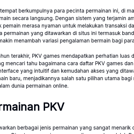
 tempat berkumpulnya para pecinta permainan ini, di 
main secara langsung. Dengan sistem yang terjamin a
k pemain merasa nyaman untuk melakukan transaksi d
a permainan yang ditawarkan di situs ini termasuk ban
makin menambah variasi pengalaman bermain bagi par
hun terakhir, PKV games mendapatkan perhatian luas d
g mencari tahu bagaimana cara daftar PKV games dan 
nterface yang intuitif dan kemudahan akses yang ditaw
ain baru, menjadikannya salah satu pilihan utama bag
alam dunia permainan online.
ermainan PKV
rkan berbagai jenis permainan yang sangat menarik 