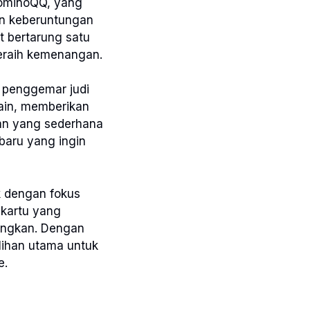
DominoQQ, yang
dan keberuntungan
 bertarung satu
meraih kemenangan.
 penggemar judi
ain, memberikan
an yang sederhana
baru yang ingin
 dengan fokus
 kartu yang
gangkan. Dengan
lihan utama untuk
e.