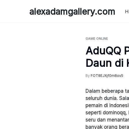
Skip
alexadamgallery.com
to
H
content
GAME ONLINE
AduQQ P
Daun di
By
FOT8EJXjf0m8ov5
Dalam beberapa ta
seluruh dunia. Sa
pemain di Indones
seperti dominoqq,
seru dan menantan
banyak orang beral