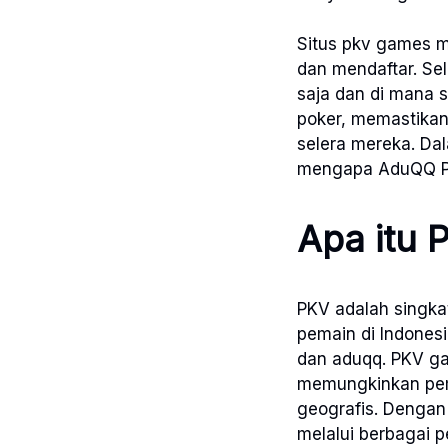
Situs pkv games m
dan mendaftar. Se
saja dan di mana s
poker, memastika
selera mereka. Dal
mengapa AduQQ PK
Apa itu 
PKV adalah singkat
pemain di Indonesi
dan aduqq. PKV 
memungkinkan pema
geografis. Dengan
melalui berbagai 