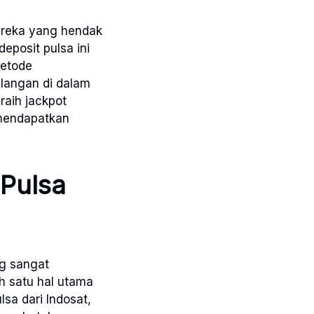
mereka yang hendak
deposit pulsa ini
metode
alangan di dalam
aih jackpot
 mendapatkan
Pulsa
g sangat
h satu hal utama
a dari Indosat,