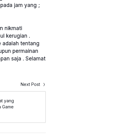
 pada jam yang ;
n nikmati
l kerugian .
 adalah tentang
aupun permainan
apan saja . Selamat
Next Post
at yang
a Game