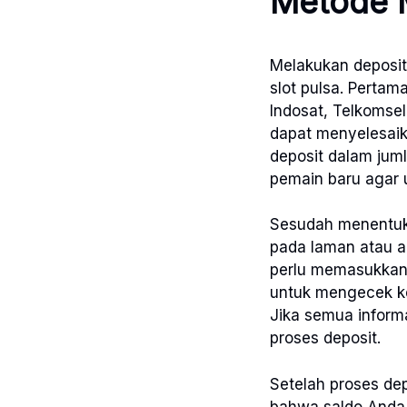
Metode M
Melakukan deposit
slot pulsa. Pertam
Indosat, Telkomsel
dapat menyelesaik
deposit dalam jum
pemain baru agar 
Sesudah menentuka
pada laman atau a
perlu memasukkan 
untuk mengecek ke
Jika semua inform
proses deposit.
Setelah proses de
bahwa saldo Anda 