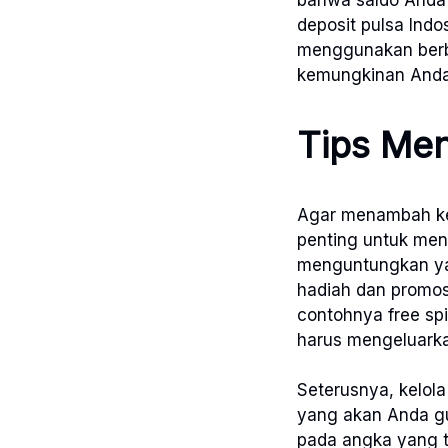
deposit pulsa Indo
menggunakan berb
kemungkinan Anda
Tips Men
Agar menambah ke
penting untuk men
menguntungkan yai
hadiah dan promos
contohnya free sp
harus mengeluark
Seterusnya, kelol
yang akan Anda gu
pada angka yang t