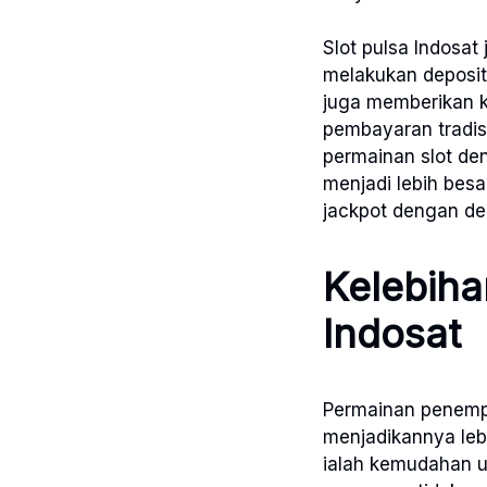
Slot pulsa Indosat
melakukan deposit 
juga memberikan k
pembayaran tradis
permainan slot de
menjadi lebih bes
jackpot dengan dep
Kelebih
Indosat
Permainan penemp
menjadikannya leb
ialah kemudahan u