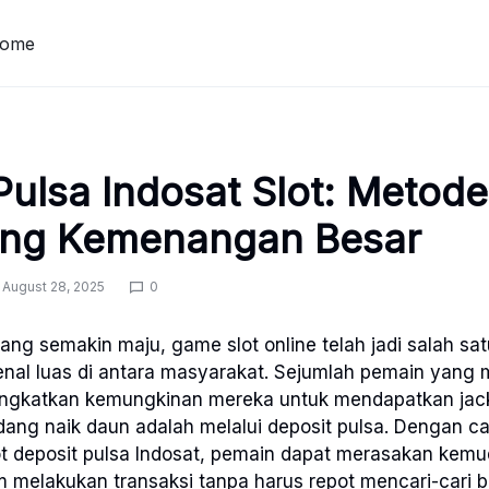
ome
Pulsa Indosat Slot: Metode
ng Kemenangan Besar
August 28, 2025
0
yang semakin maju, game slot online telah jadi salah sa
nal luas di antara masyarakat. Sejumlah pemain yan
ngkatkan kemungkinan mereka untuk mendapatkan jack
dang naik daun adalah melalui deposit pulsa. Dengan 
lot deposit pulsa Indosat, pemain dapat merasakan kem
melakukan transaksi tanpa harus repot mencari-cari ba