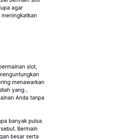
lupa agar
k meningkatkan
ermainan slot,
g menguntungkan
sering menawarkan
diah yang ,
mainan Anda tanpa
apa banyak pulsa
sebut. Bermain
gan besar serta