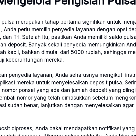
engelola Pengisian Pulsa
 pulsa merupakan tahap pertama signifikan untuk menj
a, Anda perlu memilih penyedia layanan dengan opsi depo
, dan Tri. Setelah itu, pastikan Anda memiliki saldo pul
an deposit. Banyak sekali penyedia memungkinkan And
lah kecil, bahkan dimulai dari 5000 rupiah, sehingga
uji keberuntungan mereka.
n penyedia layanan, Anda seharusnya mengikuti instr
plikasi mereka untuk menyelesaikan deposit pulsa. Seri
nomor ponsel yang ada dan jumlah deposit yang diingi
mbali nomor yang telah dimasukkan sebelum mengkonfi
asi sudah benar, lanjutkan dengan menyelesaikan agar
posit diproses, Anda bakal mendapatkan notifikasi yan
sudah diperbarui. Menggunakan saldo itu, Anda bisa mu