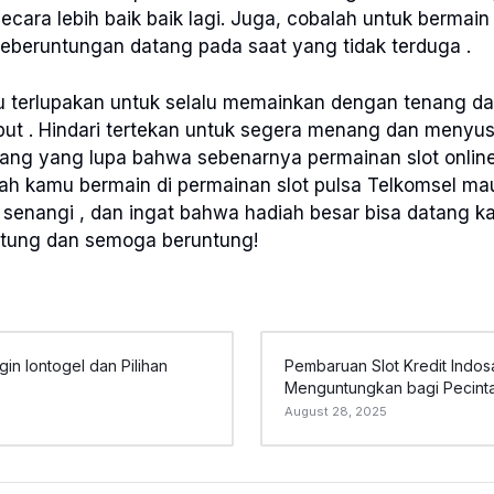
cara lebih baik baik lagi. Juga, cobalah untuk bermain
eberuntungan datang pada saat yang tidak terduga .
rlu terlupakan untuk selalu memainkan dengan tenang da
ut . Hindari tertekan untuk segera menang dan menyusu
ng yang lupa bahwa sebenarnya permainan slot online
hlah kamu bermain di permainan slot pulsa Telkomsel m
 senangi , dan ingat bahwa hadiah besar bisa datang k
tung dan semoga beruntung!
in Iontogel dan Pilihan
Pembaruan Slot Kredit Indos
Menguntungkan bagi Pecint
August 28, 2025