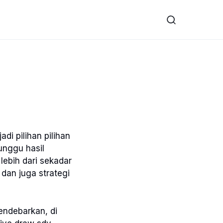
i pilihan pilihan
unggu hasil
ebih dari sekadar
dan juga strategi
ndebarkan, di