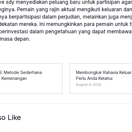
live sdy menyediakan peluang baru untuk partisipan aga
eginya. Pemain yang rajin aktual mengikuti keluaran d
ya berpartisipasi dalam perjudian, melainkan juga men
ndekatan mereka. Ini memungkinkan para pemain untuk t
ta berinvestasi dalam pengetahuan yang dapat memba
 masa depan.
S: Metode Sederhana
Membongkar Rahasia Keluar
h Kemenangan
Perlu Anda Ketahui
August 9, 2025
so Like