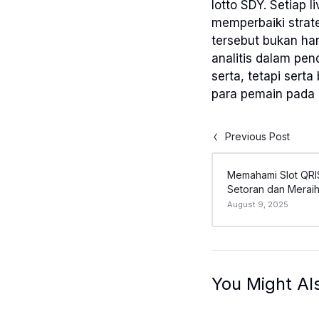
lotto SDY. Setiap 
memperbaiki strat
tersebut bukan han
analitis dalam pe
serta, tetapi ser
para pemain pada
Previous Post
Memahami Slot QRI
Setoran dan Merai
August 9, 2025
You Might Al