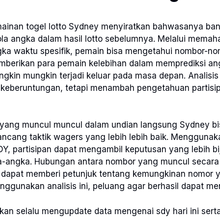
mainan togel lotto Sydney menyiratkan bahwasanya ban
la angka dalam hasil lotto sebelumnya. Melalui memaha
ka waktu spesifik, pemain bisa mengetahui nombor-no
emberikan para pemain kelebihan dalam memprediksi a
gkin mungkin terjadi keluar pada masa depan. Analisis i
keberuntungan, tetapi menambah pengetahuan partisi
k yang muncul muncul dalam undian langsung Sydney 
ncang taktik wagers yang lebih lebih baik. Menggunakan
SDY, partisipan dapat mengambil keputusan yang lebih bi
-angka. Hubungan antara nombor yang muncul secara r
 dapat memberi petunjuk tentang kemungkinan nomor 
ggunakan analisis ini, peluang agar berhasil dapat me
akan selalu mengupdate data mengenai sdy hari ini ser