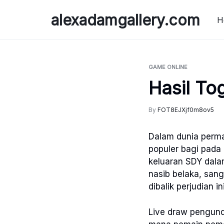
Skip
alexadamgallery.com
to
H
content
GAME ONLINE
Hasil Tog
By
FOT8EJXjf0m8ov5
Dalam dunia permai
populer bagi pada 
keluaran SDY dala
nasib belaka, sang
dibalik perjudian ini
Live draw pengun