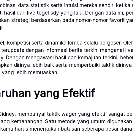
nasi data statistik serta intuisi mereka sendiri ketika
hasil dari live togel sdy yang lalu. Dengan data ini, p
an strategi berdasarkan pada nomor-nomor favorit ya
i.
el, kompetisi serta dinamika lomba selalu bergeser. Oleh
 terupdate dengan informasi berita terkini mengenai liv
sdy. Dengan mengawasi hasil dan kemajuan terkini, beb
an dirinya lebih baik serta memperbaiki taktik diriny
l yang lebih memuaskan.
aruhan yang Efektif
Sidney, mempunyai taktik wager yang efektif sangat pe
uang kemenangan. Satu metode yang umum digunakan i
arti kamu harus menentukan batasan seberapa besar dan