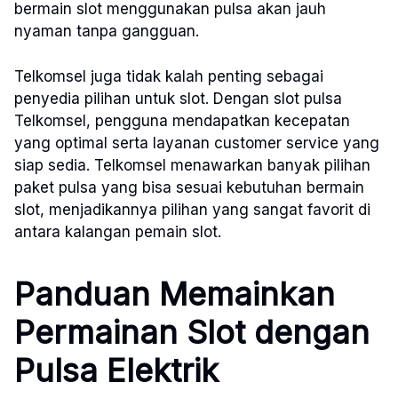
bermain slot menggunakan pulsa akan jauh
nyaman tanpa gangguan.
Telkomsel juga tidak kalah penting sebagai
penyedia pilihan untuk slot. Dengan slot pulsa
Telkomsel, pengguna mendapatkan kecepatan
yang optimal serta layanan customer service yang
siap sedia. Telkomsel menawarkan banyak pilihan
paket pulsa yang bisa sesuai kebutuhan bermain
slot, menjadikannya pilihan yang sangat favorit di
antara kalangan pemain slot.
Panduan Memainkan
Permainan Slot dengan
Pulsa Elektrik