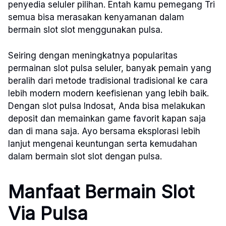
penyedia seluler pilihan. Entah kamu pemegang Tri
semua bisa merasakan kenyamanan dalam
bermain slot slot menggunakan pulsa.
Seiring dengan meningkatnya popularitas
permainan slot pulsa seluler, banyak pemain yang
beralih dari metode tradisional tradisional ke cara
lebih modern modern keefisienan yang lebih baik.
Dengan slot pulsa Indosat, Anda bisa melakukan
deposit dan memainkan game favorit kapan saja
dan di mana saja. Ayo bersama eksplorasi lebih
lanjut mengenai keuntungan serta kemudahan
dalam bermain slot slot dengan pulsa.
Manfaat Bermain Slot
Via Pulsa