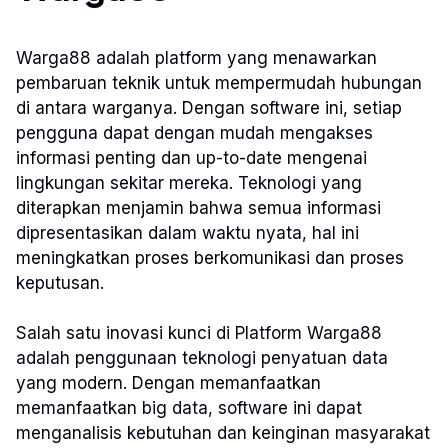
Warga88 adalah platform yang menawarkan
pembaruan teknik untuk mempermudah hubungan
di antara warganya. Dengan software ini, setiap
pengguna dapat dengan mudah mengakses
informasi penting dan up-to-date mengenai
lingkungan sekitar mereka. Teknologi yang
diterapkan menjamin bahwa semua informasi
dipresentasikan dalam waktu nyata, hal ini
meningkatkan proses berkomunikasi dan proses
keputusan.
Salah satu inovasi kunci di Platform Warga88
adalah penggunaan teknologi penyatuan data
yang modern. Dengan memanfaatkan
memanfaatkan big data, software ini dapat
menganalisis kebutuhan dan keinginan masyarakat