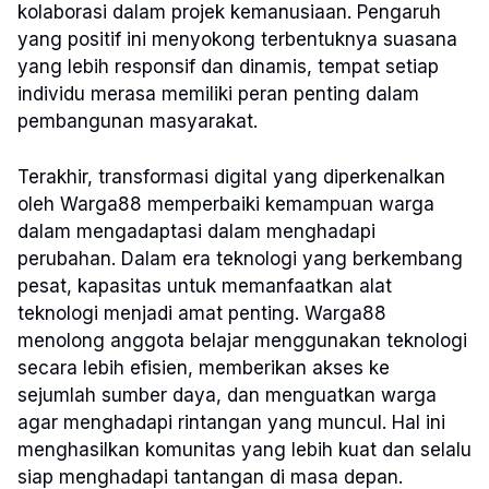
kolaborasi dalam projek kemanusiaan. Pengaruh
yang positif ini menyokong terbentuknya suasana
yang lebih responsif dan dinamis, tempat setiap
individu merasa memiliki peran penting dalam
pembangunan masyarakat.
Terakhir, transformasi digital yang diperkenalkan
oleh Warga88 memperbaiki kemampuan warga
dalam mengadaptasi dalam menghadapi
perubahan. Dalam era teknologi yang berkembang
pesat, kapasitas untuk memanfaatkan alat
teknologi menjadi amat penting. Warga88
menolong anggota belajar menggunakan teknologi
secara lebih efisien, memberikan akses ke
sejumlah sumber daya, dan menguatkan warga
agar menghadapi rintangan yang muncul. Hal ini
menghasilkan komunitas yang lebih kuat dan selalu
siap menghadapi tantangan di masa depan.