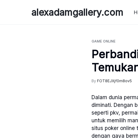
Skip
alexadamgallery.com
to
H
content
GAME ONLINE
Perbandi
Temukan
By
FOT8EJXjf0m8ov5
Dalam dunia permai
diminati. Dengan 
seperti pkv, perm
untuk memilih man
situs poker onlin
dengan gaya berma