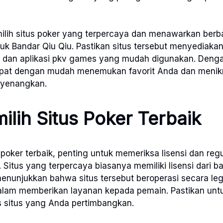
ilih situs poker yang terpercaya dan menawarkan berba
k Bandar Qiu Qiu. Pastikan situs tersebut menyediakan 
dan aplikasi pkv games yang mudah digunakan. Dengan
pat dengan mudah menemukan favorit Anda dan menik
yenangkan.
ilih Situs Poker Terbaik
 poker terbaik, penting untuk memeriksa lisensi dan regu
t. Situs yang terpercaya biasanya memiliki lisensi dari 
i menunjukkan bahwa situs tersebut beroperasi secara le
dalam memberikan layanan kepada pemain. Pastikan untu
as situs yang Anda pertimbangkan.