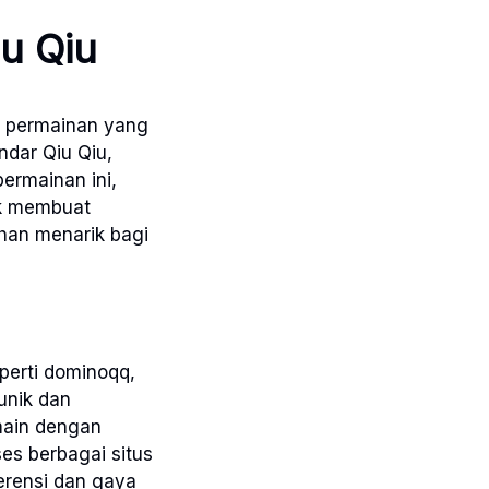
u Qiu
s permainan yang
ndar Qiu Qiu,
ermainan ini,
uk membuat
ihan menarik bagi
perti dominoqq,
unik dan
main dengan
s berbagai situs
rensi dan gaya