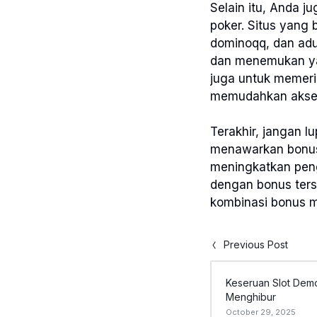
Selain itu, Anda 
poker. Situs yang 
dominoqq, dan adu
dan menemukan yan
juga untuk memerik
memudahkan akse
Terakhir, jangan l
menawarkan bonus 
meningkatkan peng
dengan bonus ters
kombinasi bonus m
Previous Post
Keseruan Slot Dem
Menghibur
October 29, 2025