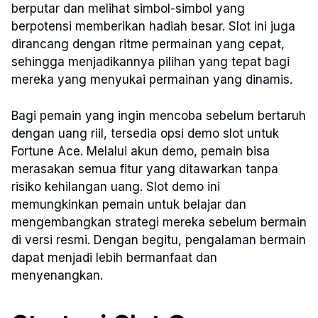
berputar dan melihat simbol-simbol yang
berpotensi memberikan hadiah besar. Slot ini juga
dirancang dengan ritme permainan yang cepat,
sehingga menjadikannya pilihan yang tepat bagi
mereka yang menyukai permainan yang dinamis.
Bagi pemain yang ingin mencoba sebelum bertaruh
dengan uang riil, tersedia opsi demo slot untuk
Fortune Ace. Melalui akun demo, pemain bisa
merasakan semua fitur yang ditawarkan tanpa
risiko kehilangan uang. Slot demo ini
memungkinkan pemain untuk belajar dan
mengembangkan strategi mereka sebelum bermain
di versi resmi. Dengan begitu, pengalaman bermain
dapat menjadi lebih bermanfaat dan
menyenangkan.