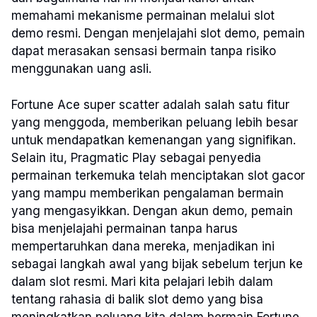
memahami mekanisme permainan melalui slot
demo resmi. Dengan menjelajahi slot demo, pemain
dapat merasakan sensasi bermain tanpa risiko
menggunakan uang asli.
Fortune Ace super scatter adalah salah satu fitur
yang menggoda, memberikan peluang lebih besar
untuk mendapatkan kemenangan yang signifikan.
Selain itu, Pragmatic Play sebagai penyedia
permainan terkemuka telah menciptakan slot gacor
yang mampu memberikan pengalaman bermain
yang mengasyikkan. Dengan akun demo, pemain
bisa menjelajahi permainan tanpa harus
mempertaruhkan dana mereka, menjadikan ini
sebagai langkah awal yang bijak sebelum terjun ke
dalam slot resmi. Mari kita pelajari lebih dalam
tentang rahasia di balik slot demo yang bisa
meningkatkan peluang kita dalam bermain Fortune