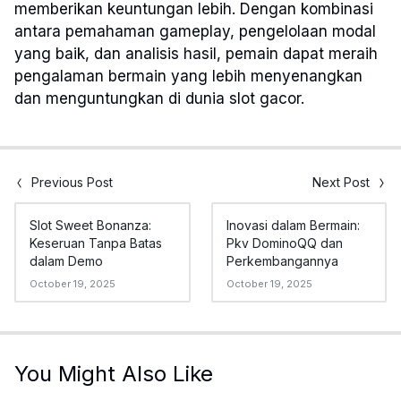
memberikan keuntungan lebih. Dengan kombinasi
antara pemahaman gameplay, pengelolaan modal
yang baik, dan analisis hasil, pemain dapat meraih
pengalaman bermain yang lebih menyenangkan
dan menguntungkan di dunia slot gacor.
Previous Post
Next Post
Slot Sweet Bonanza:
Inovasi dalam Bermain:
Keseruan Tanpa Batas
Pkv DominoQQ dan
dalam Demo
Perkembangannya
October 19, 2025
October 19, 2025
You Might Also Like