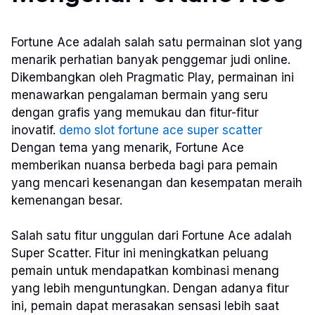
Fortune Ace adalah salah satu permainan slot yang
menarik perhatian banyak penggemar judi online.
Dikembangkan oleh Pragmatic Play, permainan ini
menawarkan pengalaman bermain yang seru
dengan grafis yang memukau dan fitur-fitur
inovatif.
demo slot fortune ace super scatter
Dengan tema yang menarik, Fortune Ace
memberikan nuansa berbeda bagi para pemain
yang mencari kesenangan dan kesempatan meraih
kemenangan besar.
Salah satu fitur unggulan dari Fortune Ace adalah
Super Scatter. Fitur ini meningkatkan peluang
pemain untuk mendapatkan kombinasi menang
yang lebih menguntungkan. Dengan adanya fitur
ini, pemain dapat merasakan sensasi lebih saat