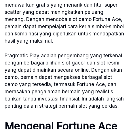
menawarkan grafis yang menarik dan fitur super
scatter yang dapat meningkatkan peluang
menang. Dengan mencoba slot demo Fortune Ace,
pemain dapat mempelajari cara kerja simbol-simbol
dan kombinasi yang diperlukan untuk mendapatkan
hasil yang maksimal.
Pragmatic Play adalah pengembang yang terkenal
dengan berbagai pilihan slot gacor dan slot resmi
yang dapat dimainkan secara online. Dengan akun
demo, pemain dapat mengakses berbagai slot
demo yang tersedia, termasuk Fortune Ace, dan
merasakan pengalaman bermain yang realistis
bahkan tanpa investasi finansial. Ini adalah langkah
penting dalam strategi bermain slot yang cerdas.
Mengenal Fortune Ace