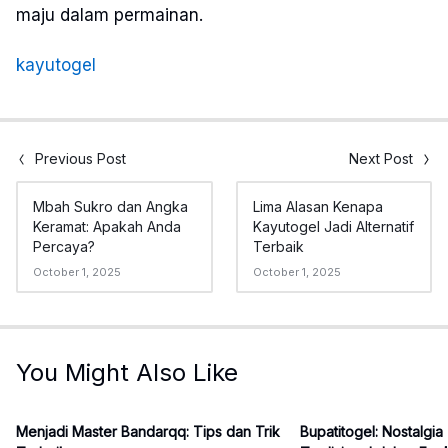
maju dalam permainan.
kayutogel
Previous Post
Next Post
Mbah Sukro dan Angka
Lima Alasan Kenapa
Keramat: Apakah Anda
Kayutogel Jadi Alternatif
Percaya?
Terbaik
October 1, 2025
October 1, 2025
You Might Also Like
Menjadi Master Bandarqq: Tips dan Trik
Bupatitogel: Nostalgi