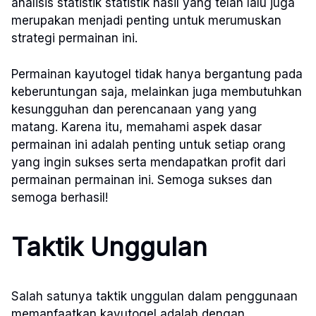
analisis statistik statistik hasil yang telah lalu juga
merupakan menjadi penting untuk merumuskan
strategi permainan ini.
Permainan kayutogel tidak hanya bergantung pada
keberuntungan saja, melainkan juga membutuhkan
kesungguhan dan perencanaan yang yang
matang. Karena itu, memahami aspek dasar
permainan ini adalah penting untuk setiap orang
yang ingin sukses serta mendapatkan profit dari
permainan permainan ini. Semoga sukses dan
semoga berhasil!
Taktik Unggulan
Salah satunya taktik unggulan dalam penggunaan
memanfaatkan kayutogel adalah dengan