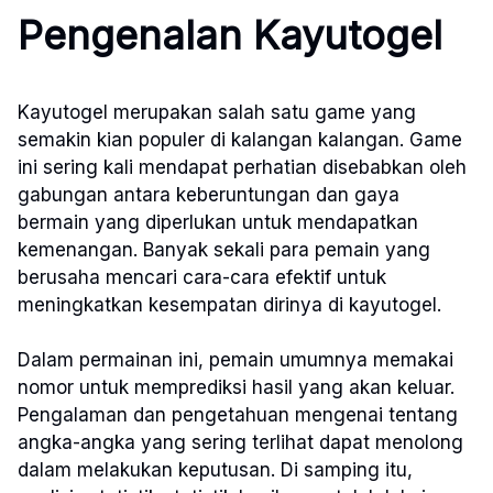
Pengenalan Kayutogel
Kayutogel merupakan salah satu game yang
semakin kian populer di kalangan kalangan. Game
ini sering kali mendapat perhatian disebabkan oleh
gabungan antara keberuntungan dan gaya
bermain yang diperlukan untuk mendapatkan
kemenangan. Banyak sekali para pemain yang
berusaha mencari cara-cara efektif untuk
meningkatkan kesempatan dirinya di kayutogel.
Dalam permainan ini, pemain umumnya memakai
nomor untuk memprediksi hasil yang akan keluar.
Pengalaman dan pengetahuan mengenai tentang
angka-angka yang sering terlihat dapat menolong
dalam melakukan keputusan. Di samping itu,