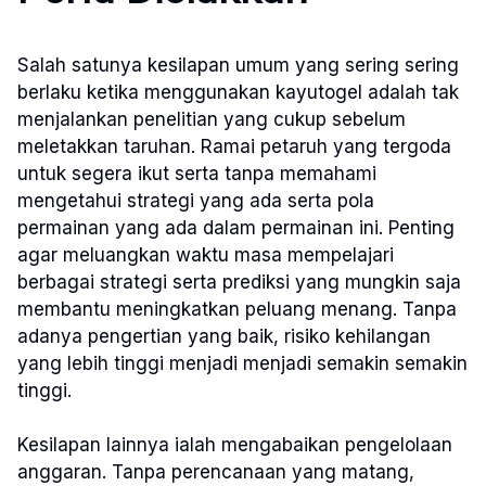
Salah satunya kesilapan umum yang sering sering
berlaku ketika menggunakan kayutogel adalah tak
menjalankan penelitian yang cukup sebelum
meletakkan taruhan. Ramai petaruh yang tergoda
untuk segera ikut serta tanpa memahami
mengetahui strategi yang ada serta pola
permainan yang ada dalam permainan ini. Penting
agar meluangkan waktu masa mempelajari
berbagai strategi serta prediksi yang mungkin saja
membantu meningkatkan peluang menang. Tanpa
adanya pengertian yang baik, risiko kehilangan
yang lebih tinggi menjadi menjadi semakin semakin
tinggi.
Kesilapan lainnya ialah mengabaikan pengelolaan
anggaran. Tanpa perencanaan yang matang,