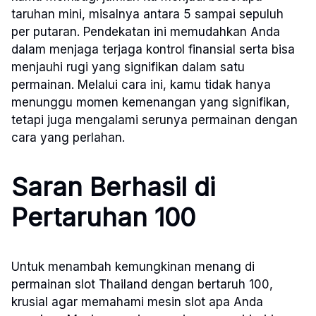
taruhan mini, misalnya antara 5 sampai sepuluh
per putaran. Pendekatan ini memudahkan Anda
dalam menjaga terjaga kontrol finansial serta bisa
menjauhi rugi yang signifikan dalam satu
permainan. Melalui cara ini, kamu tidak hanya
menunggu momen kemenangan yang signifikan,
tetapi juga mengalami serunya permainan dengan
cara yang perlahan.
Saran Berhasil di
Pertaruhan 100
Untuk menambah kemungkinan menang di
permainan slot Thailand dengan bertaruh 100,
krusial agar memahami mesin slot apa Anda