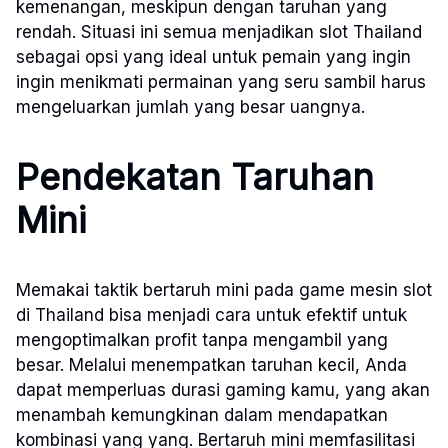
kemenangan, meskipun dengan taruhan yang
rendah. Situasi ini semua menjadikan slot Thailand
sebagai opsi yang ideal untuk pemain yang ingin
ingin menikmati permainan yang seru sambil harus
mengeluarkan jumlah yang besar uangnya.
Pendekatan Taruhan
Mini
Memakai taktik bertaruh mini pada game mesin slot
di Thailand bisa menjadi cara untuk efektif untuk
mengoptimalkan profit tanpa mengambil yang
besar. Melalui menempatkan taruhan kecil, Anda
dapat memperluas durasi gaming kamu, yang akan
menambah kemungkinan dalam mendapatkan
kombinasi yang yang. Bertaruh mini memfasilitasi