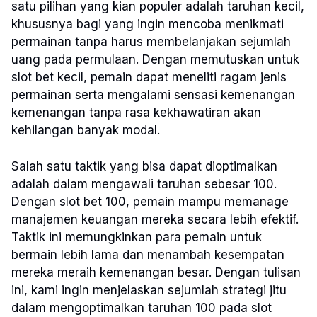
satu pilihan yang kian populer adalah taruhan kecil,
khususnya bagi yang ingin mencoba menikmati
permainan tanpa harus membelanjakan sejumlah
uang pada permulaan. Dengan memutuskan untuk
slot bet kecil, pemain dapat meneliti ragam jenis
permainan serta mengalami sensasi kemenangan
kemenangan tanpa rasa kekhawatiran akan
kehilangan banyak modal.
Salah satu taktik yang bisa dapat dioptimalkan
adalah dalam mengawali taruhan sebesar 100.
Dengan slot bet 100, pemain mampu memanage
manajemen keuangan mereka secara lebih efektif.
Taktik ini memungkinkan para pemain untuk
bermain lebih lama dan menambah kesempatan
mereka meraih kemenangan besar. Dengan tulisan
ini, kami ingin menjelaskan sejumlah strategi jitu
dalam mengoptimalkan taruhan 100 pada slot