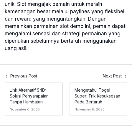
unik. Slot mengajak pemain untuk meraih
kemenangan besar melalui paylines yang fleksibel
dan reward yang menguntungkan. Dengan
memainkan permainan slot demo ini, pemain dapat
mengalami sensasi dan strategi permainan yang
diperlukan sebelumnya bertaruh menggunakan
uang asli.
Previous Post
Next Post
Link Alternatif S4D:
Mengetahui Togel
Solusi Penyampaian
Super: Trik Kesuksesan
Tanpa Hambatan
Pada Bertaruh
November 6, 2025
November 6, 2025