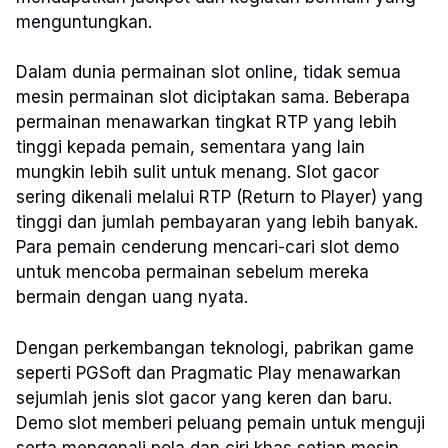
menguntungkan.
Dalam dunia permainan slot online, tidak semua
mesin permainan slot diciptakan sama. Beberapa
permainan menawarkan tingkat RTP yang lebih
tinggi kepada pemain, sementara yang lain
mungkin lebih sulit untuk menang. Slot gacor
sering dikenali melalui RTP (Return to Player) yang
tinggi dan jumlah pembayaran yang lebih banyak.
Para pemain cenderung mencari-cari slot demo
untuk mencoba permainan sebelum mereka
bermain dengan uang nyata.
Dengan perkembangan teknologi, pabrikan game
seperti PGSoft dan Pragmatic Play menawarkan
sejumlah jenis slot gacor yang keren dan baru.
Demo slot memberi peluang pemain untuk menguji
serta mengenali pola dan ciri khas setiap mesin,