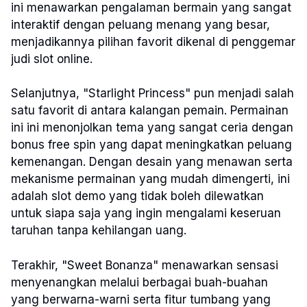
ini menawarkan pengalaman bermain yang sangat
interaktif dengan peluang menang yang besar,
menjadikannya pilihan favorit dikenal di penggemar
judi slot online.
Selanjutnya, "Starlight Princess" pun menjadi salah
satu favorit di antara kalangan pemain. Permainan
ini ini menonjolkan tema yang sangat ceria dengan
bonus free spin yang dapat meningkatkan peluang
kemenangan. Dengan desain yang menawan serta
mekanisme permainan yang mudah dimengerti, ini
adalah slot demo yang tidak boleh dilewatkan
untuk siapa saja yang ingin mengalami keseruan
taruhan tanpa kehilangan uang.
Terakhir, "Sweet Bonanza" menawarkan sensasi
menyenangkan melalui berbagai buah-buahan
yang berwarna-warni serta fitur tumbang yang