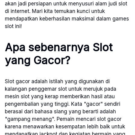
akan jadi persiapan untuk menyusuri alam judi slot
di internet. Mari kita temukan kunci untuk
mendapatkan keberhasilan maksimal dalam games
slot ini!
Apa sebenarnya Slot
yang Gacor?
Slot gacor adalah istilah yang digunakan di
kalangan penggemar slot untuk merujuk pada
mesin slot yang kerap memberikan hasil atau
pengembalian yang tinggi. Kata "gacor" sendiri
berasal dari bahasa slang yang berarti adalah
"gampang menang". Pemain mencari slot gacor
karena menawarkan kesempatan lebih baik untuk
mendapatkan jackpot dan kegiatan bermain yang