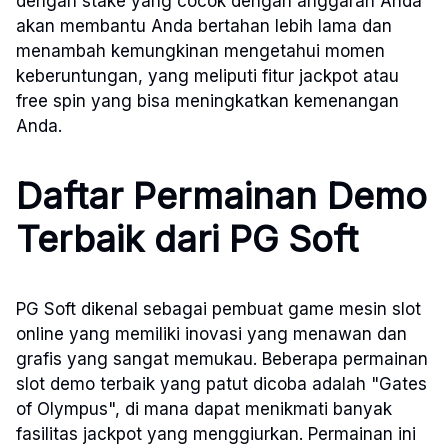
dengan stake yang cocok dengan anggaran Anda
akan membantu Anda bertahan lebih lama dan
menambah kemungkinan mengetahui momen
keberuntungan, yang meliputi fitur jackpot atau
free spin yang bisa meningkatkan kemenangan
Anda.
Daftar Permainan Demo
Terbaik dari PG Soft
PG Soft dikenal sebagai pembuat game mesin slot
online yang memiliki inovasi yang menawan dan
grafis yang sangat memukau. Beberapa permainan
slot demo terbaik yang patut dicoba adalah "Gates
of Olympus", di mana dapat menikmati banyak
fasilitas jackpot yang menggiurkan. Permainan ini