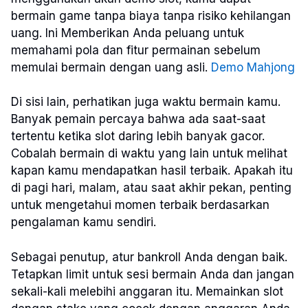
bermain game tanpa biaya tanpa risiko kehilangan
uang. Ini Memberikan Anda peluang untuk
memahami pola dan fitur permainan sebelum
memulai bermain dengan uang asli.
Demo Mahjong
Di sisi lain, perhatikan juga waktu bermain kamu.
Banyak pemain percaya bahwa ada saat-saat
tertentu ketika slot daring lebih banyak gacor.
Cobalah bermain di waktu yang lain untuk melihat
kapan kamu mendapatkan hasil terbaik. Apakah itu
di pagi hari, malam, atau saat akhir pekan, penting
untuk mengetahui momen terbaik berdasarkan
pengalaman kamu sendiri.
Sebagai penutup, atur bankroll Anda dengan baik.
Tetapkan limit untuk sesi bermain Anda dan jangan
sekali-kali melebihi anggaran itu. Memainkan slot