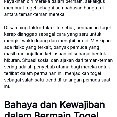
keyakinan diri mereka dalam bermain, sekaligus
membuat togel sebagai pembahasan hangat di
antara teman-teman mereka.
Di samping faktor-faktor tersebut, permainan togel
kerap dianggap sebagai cara yang seru untuk
mengisi waktu luang dan menghibur diri. Meskipun
ada risiko yang terkait, banyak pemuda yang
masih melanjutkan kebiasaan ini sebagai bentuk
hiburan. Situasi sosial dan ajakan dari teman-teman
sering adalah penyebab utama bagi mereka untuk
terlibat dalam permainan ini, menjadikan togel
sebagai salah satu trend di kalangan pemuda saat
ini.
Bahaya dan Kewajiban
dalam Bermain Togel