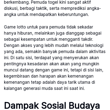
berkembang. Pemuda togel kini sangat aktif
diskusi, berbagi taktik, serta memprediksi angka-
angka untuk mendapatkan keberuntungan.
Game lotto untuk para pemuda tidak sekadar
hanya hiburan, melainkan juga dianggap sebagai
sebagai kesempatan untuk mengganti takdir.
Dengan akses yang lebih mudah melalui teknologi
yang ada, semakin banyak pemuda dalam aktivitas
ini. Di satu sisi, terdapat yang menyerukan akan
pentingnya kesadaran akan akan yang mungkin
muncul datang dengan game ini, tetapi di sisi lain,
kegembiraan dan harapan akan kemenangan
kemenangan tetap adalah daya tarik utama di
kalangan generasi muda saat ini saat ini.
Dampak Sosial Budaya