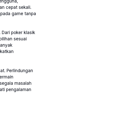
pengguna,
n cepat sekali.
s pada game tanpa
Dari poker klasik
ilihan sesuai
banyak
gkatkan
at. Perlindungan
ermain
segala masalah
mati pengalaman