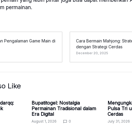
am permainan.
n Pengalaman Game Main di
Cara Bermain Mahjong: Strat
dengan Strategi Cerdas
December 20, 2025
so Like
darqq:
Bupatitogel: Nostalgia
Mengungka
ik
Permainan Tradisional dalam
Pulsa Tri 
Era Digital
Cerdas
August 1, 2026
0
July 31, 2026