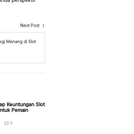
Next Post
egi Menang di Slot
p Keuntungan Slot
untuk Pemain
0