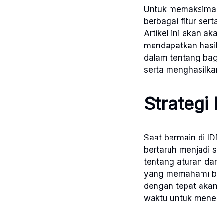
Untuk memaksimalk
berbagai fitur se
Artikel ini akan 
mendapatkan hasil 
dalam tentang ba
serta menghasilka
Strategi
Saat bermain di ID
bertaruh menjadi 
tentang aturan dan
yang memahami be
dengan tepat aka
waktu untuk meneli