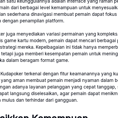
ah satu keunggulannya adalah interface yang ramah 
in dari berbagai level kemampuan untuk menyesuaika
dan sederhana dinavigasi membuat pemain dapat foku
 dengan penampilan platform.
ker juga menyediakan variasi permainan yang kompleks. 
is game kartu modern, pemain dapat mencari berbagai p
strategi mereka. Kepelbagaian ini tidak hanya memper
n tetapi juga memberi kesempatan pemain untuk menin
eka dalam beragam format game.
, Kudapoker terkenal dengan fitur keamanannya yang ku
si yang aman membuat pemain menjadi nyaman dalam b
engan adanya layanan pelanggan yang cepat tanggap, 
apat langsung diselesaikan, agar pemain dapat menik
h mulus dan terhindar dari gangguan.