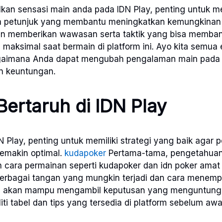
an sensasi main anda pada IDN Play, penting untuk m
rta petunjuk yang membantu meningkatkan kemungkina
akan memberikan wawasan serta taktik yang bisa memba
maksimal saat bermain di platform ini. Ayo kita semua e
gaimana Anda dapat mengubah pengalaman main pada I
n keuntungan.
 Bertaruh di IDN Play
N Play, penting untuk memiliki strategi yang baik agar
semakin optimal.
kudapoker
Pertama-tama, pengetahuan
 cara permainan seperti kudapoker dan idn poker amat 
rbagai tangan yang mungkin terjadi dan cara menemp
n akan mampu mengambil keputusan yang menguntung
ti tabel dan tips yang tersedia di platform sebelum awa