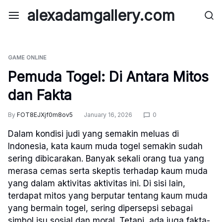
Skip
alexadamgallery.com
to
content
GAME ONLINE
Pemuda Togel: Di Antara Mitos
dan Fakta
By
FOT8EJXjf0m8ov5
January 16, 2026
0
Dalam kondisi judi yang semakin meluas di
Indonesia, kata kaum muda togel semakin sudah
sering dibicarakan. Banyak sekali orang tua yang
merasa cemas serta skeptis terhadap kaum muda
yang dalam aktivitas aktivitas ini. Di sisi lain,
terdapat mitos yang berputar tentang kaum muda
yang bermain togel, sering dipersepsi sebagai
simbol isu sosial dan moral. Tetapi, ada juga fakta-