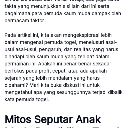
fakta yang menunjukkan sisi lain dari ini serta
bagaimana para pemuda kaum muda dampak oleh
bermacam faktor.
Pada artikel ini, kita akan mengeksplorasi lebih
dalam mengenai pemuda togel, menelusuri asal-
usul asal-usul, pengaruh, dan realitas yang harus
dihadapi oleh kaum muda yang terlibat dalam
permainan ini. Apakah ini benar-benar sekadar
berfokus pada profit cepat, atau ada apakah
sejarah yang lebih mendalam yang harus
dipahami? Mari kita buka diskusi ini untuk
mengetahui apa yang sesungguhnya terjadi dibalik
kata pemuda togel.
Mitos Seputar Anak