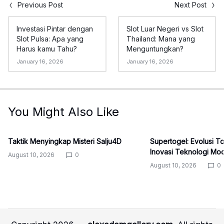
Previous Post
Next Post
Investasi Pintar dengan
Slot Luar Negeri vs Slot
Slot Pulsa: Apa yang
Thailand: Mana yang
Harus kamu Tahu?
Menguntungkan?
January 16, 2026
January 16, 2026
You Might Also Like
Taktik Menyingkap Misteri Salju4D
Supertogel: Evolusi T
Inovasi Teknologi Mo
August 10, 2026
0
August 10, 2026
0