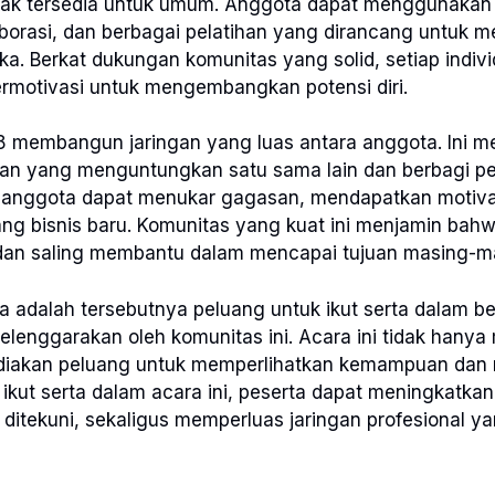
dak tersedia untuk umum. Anggota dapat menggunakan i
aborasi, dan berbagai pelatihan yang dirancang untuk 
a. Berkat dukungan komunitas yang solid, setiap indiv
ermotivasi untuk mengembangkan potensi diri.
88 membangun jaringan yang luas antara anggota. Ini 
gan yang menguntungkan satu sama lain dan berbagi 
iap anggota dapat menukar gagasan, mendapatkan motiv
ng bisnis baru. Komunitas yang kuat ini menjamin ba
dan saling membantu dalam mencapai tujuan masing-m
a adalah tersebutnya peluang untuk ikut serta dalam b
selenggarakan oleh komunitas ini. Acara ini tidak han
ediakan peluang untuk memperlihatkan kemampuan dan
kut serta dalam acara ini, peserta dapat meningkatkan
 ditekuni, sekaligus memperluas jaringan profesional y