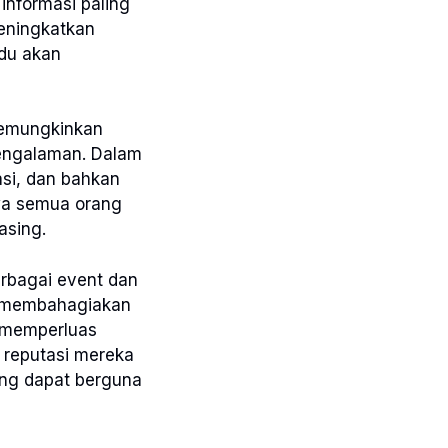
nformasi paling
meningkatkan
idu akan
memungkinkan
pengalaman. Dalam
asi, dan bahkan
hwa semua orang
asing.
erbagai event dan
ya membahagiakan
 memperluas
 reputasi mereka
ang dapat berguna