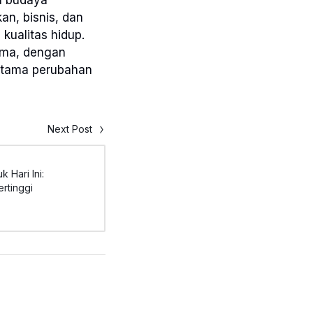
an, bisnis, dan
ualitas hidup.
ama, dengan
 utama perubahan
Next Post
 Hari Ini:
rtinggi