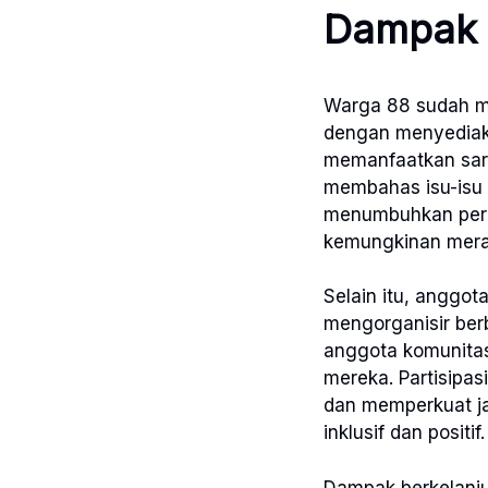
Dampak 
Warga 88 sudah me
dengan menyediakan
memanfaatkan sara
membahas isu-isu 
menumbuhkan pera
kemungkinan merasa
Selain itu, anggot
mengorganisir ber
anggota komunitas
mereka. Partisipas
dan memperkuat ja
inklusif dan positif.
Dampak berkelanju