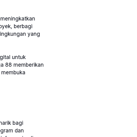
k meningkatkan
oyek, berbagi
 lingkungan yang
ital untuk
rga 88 memberikan
ni membuka
arik bagi
ogram dan