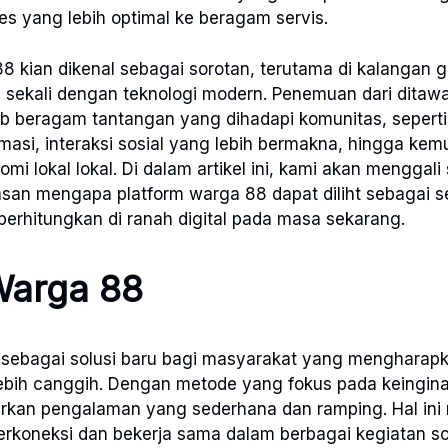
es yang lebih optimal ke beragam servis.
 kian dikenal sebagai sorotan, terutama di kalangan 
 sekali dengan teknologi modern. Penemuan dari ditaw
 beragam tantangan yang dihadapi komunitas, seperti
masi, interaksi sosial yang lebih bermakna, hingga ke
i lokal lokal. Di dalam artikel ini, kami akan mengga
asan mengapa platform warga 88 dapat diliht sebagai 
perhitungkan di ranah digital pada masa sekarang.
Warga 88
 sebagai solusi baru bagi masyarakat yang mengharapk
ebih canggih. Dengan metode yang fokus pada keingin
kan pengalaman yang sederhana dan ramping. Hal i
rkoneksi dan bekerja sama dalam berbagai kegiatan so