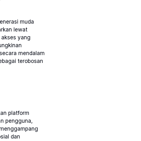
generasi muda
arkan lewat
 akses yang
mungkinan
li secara mendalam
sebagai terobosan
an platform
an pengguna,
ni menggampang
sial dan