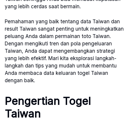
yang lebih cerdas saat bermain.
Pemahaman yang baik tentang data Taiwan dan
result Taiwan sangat penting untuk meningkatkan
peluang Anda dalam permainan toto Taiwan.
Dengan mengikuti tren dan pola pengeluaran
Taiwan, Anda dapat mengembangkan strategi
yang lebih efektif. Mari kita eksplorasi langkah-
langkah dan tips yang mudah untuk membantu
Anda membaca data keluaran togel Taiwan
dengan baik.
Pengertian Togel
Taiwan