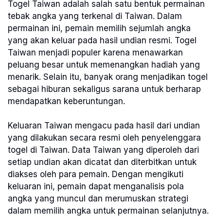
Togel Taiwan adalah salah satu bentuk permainan
tebak angka yang terkenal di Taiwan. Dalam
permainan ini, pemain memilih sejumlah angka
yang akan keluar pada hasil undian resmi. Togel
Taiwan menjadi populer karena menawarkan
peluang besar untuk memenangkan hadiah yang
menarik. Selain itu, banyak orang menjadikan togel
sebagai hiburan sekaligus sarana untuk berharap
mendapatkan keberuntungan.
Keluaran Taiwan mengacu pada hasil dari undian
yang dilakukan secara resmi oleh penyelenggara
togel di Taiwan. Data Taiwan yang diperoleh dari
setiap undian akan dicatat dan diterbitkan untuk
diakses oleh para pemain. Dengan mengikuti
keluaran ini, pemain dapat menganalisis pola
angka yang muncul dan merumuskan strategi
dalam memilih angka untuk permainan selanjutnya.