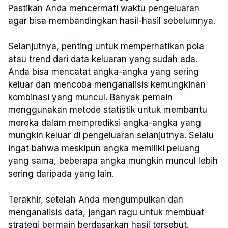
Pastikan Anda mencermati waktu pengeluaran
agar bisa membandingkan hasil-hasil sebelumnya.
Selanjutnya, penting untuk memperhatikan pola
atau trend dari data keluaran yang sudah ada.
Anda bisa mencatat angka-angka yang sering
keluar dan mencoba menganalisis kemungkinan
kombinasi yang muncul. Banyak pemain
menggunakan metode statistik untuk membantu
mereka dalam memprediksi angka-angka yang
mungkin keluar di pengeluaran selanjutnya. Selalu
ingat bahwa meskipun angka memiliki peluang
yang sama, beberapa angka mungkin muncul lebih
sering daripada yang lain.
Terakhir, setelah Anda mengumpulkan dan
menganalisis data, jangan ragu untuk membuat
strategi bermain berdasarkan hasil tersebut.