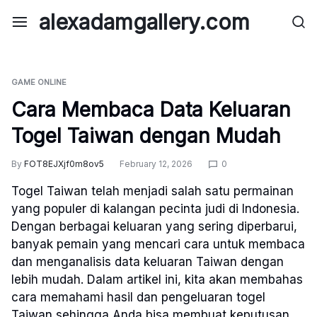
Skip
alexadamgallery.com
to
content
GAME ONLINE
Cara Membaca Data Keluaran
Togel Taiwan dengan Mudah
By
FOT8EJXjf0m8ov5
February 12, 2026
0
Togel Taiwan telah menjadi salah satu permainan
yang populer di kalangan pecinta judi di Indonesia.
Dengan berbagai keluaran yang sering diperbarui,
banyak pemain yang mencari cara untuk membaca
dan menganalisis data keluaran Taiwan dengan
lebih mudah. Dalam artikel ini, kita akan membahas
cara memahami hasil dan pengeluaran togel
Taiwan sehingga Anda bisa membuat keputusan