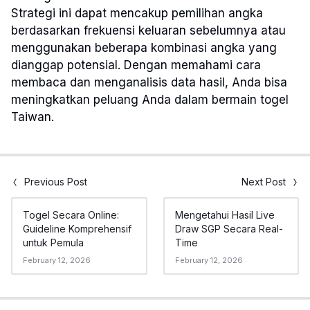
Strategi ini dapat mencakup pemilihan angka
berdasarkan frekuensi keluaran sebelumnya atau
menggunakan beberapa kombinasi angka yang
dianggap potensial. Dengan memahami cara
membaca dan menganalisis data hasil, Anda bisa
meningkatkan peluang Anda dalam bermain togel
Taiwan.
Previous Post
Next Post
Togel Secara Online:
Mengetahui Hasil Live
Guideline Komprehensif
Draw SGP Secara Real-
untuk Pemula
Time
February 12, 2026
February 12, 2026