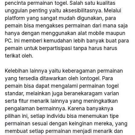
pencinta permainan togel. Salah satu kualitas
unggulan penting yaitu aksesibilitasnya. Melalui
platform yang sangat mudah digunakan, para
pemain bisa mengakses permainan dari mana saja
hanya dengan menggunakan alat mobile maupun
PC. Ini memberi kemudahan lebih banyak buat para
pemain untuk berpartisipasi tanpa harus harus
terikat oleh.
Kelebihan lainnya yaitu keberagaman permainan
yang tersedia ditawarkan oleh iontogel. Para
pemain bisa dapat mengalami permainan togel
standar, melainkan juga beranekaragam varian
serta fitur menarik lainnya yang meningkatkan
pengalaman bermainnya. Karena banyaknya
pilihan ini, setiap individu bisa menemukan tipe
permainan sesuai dengan keinginan mereka, yang
membuat setiap permainan menjadi menarik dan