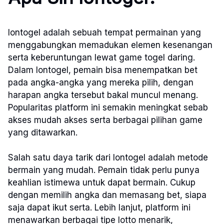
Iontogel adalah sebuah tempat permainan yang
menggabungkan memadukan elemen kesenangan
serta keberuntungan lewat game togel daring.
Dalam Iontogel, pemain bisa menempatkan bet
pada angka-angka yang mereka pilih, dengan
harapan angka tersebut bakal muncul menang.
Popularitas platform ini semakin meningkat sebab
akses mudah akses serta berbagai pilihan game
yang ditawarkan.
Salah satu daya tarik dari Iontogel adalah metode
bermain yang mudah. Pemain tidak perlu punya
keahlian istimewa untuk dapat bermain. Cukup
dengan memilih angka dan memasang bet, siapa
saja dapat ikut serta. Lebih lanjut, platform ini
menawarkan berbagai tipe lotto menarik,