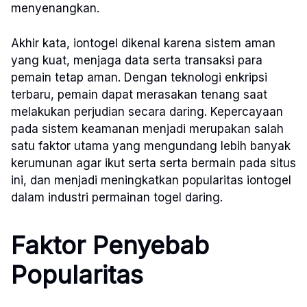
menyenangkan.
Akhir kata, iontogel dikenal karena sistem aman
yang kuat, menjaga data serta transaksi para
pemain tetap aman. Dengan teknologi enkripsi
terbaru, pemain dapat merasakan tenang saat
melakukan perjudian secara daring. Kepercayaan
pada sistem keamanan menjadi merupakan salah
satu faktor utama yang mengundang lebih banyak
kerumunan agar ikut serta serta bermain pada situs
ini, dan menjadi meningkatkan popularitas iontogel
dalam industri permainan togel daring.
Faktor Penyebab
Popularitas