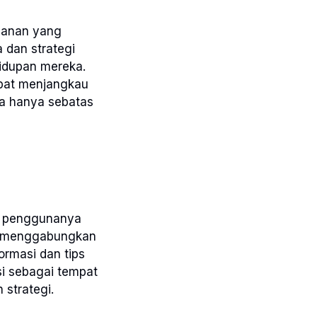
alanan yang
 dan strategi
idupan mereka.
apat menjangkau
ya hanya sebatas
a penggunanya
an menggabungkan
rmasi dan tips
si sebagai tempat
strategi.