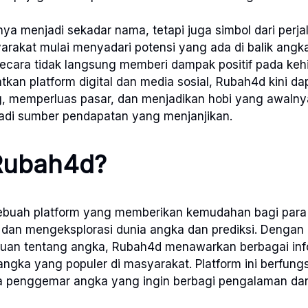
ya menjadi sekadar nama, tetapi juga simbol dari perj
yarakat mulai menyadari potensi yang ada di balik angka
ecara tidak langsung memberi dampak positif pada keh
an platform digital dan media sosial, Rubah4d kini d
g, memperluas pasar, dan menjadikan hobi yang awaln
adi sumber pendapatan yang menjanjikan.
 Rubah4d?
ebuah platform yang memberikan kemudahan bagi par
 dan mengeksplorasi dunia angka dan prediksi. Deng
uan tentang angka, Rubah4d menawarkan berbagai info
angka yang populer di masyarakat. Platform ini berfung
 penggemar angka yang ingin berbagi pengalaman dan 