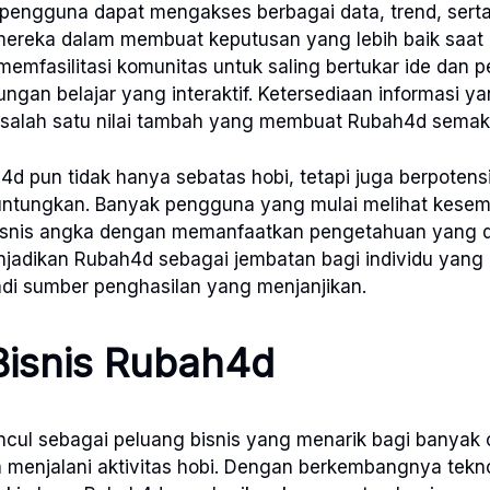
engguna dapat mengakses berbagai data, trend, serta
reka dalam membuat keputusan yang lebih baik saat b
memfasilitasi komunitas untuk saling bertukar ide dan 
ngan belajar yang interaktif. Ketersediaan informasi y
 salah satu nilai tambah yang membuat Rubah4d semaki
d pun tidak hanya sebatas hobi, tetapi juga berpotens
untungkan. Banyak pengguna yang mulai melihat kesem
snis angka dengan memanfaatkan pengetahuan yang di
menjadikan Rubah4d sebagai jembatan bagi individu yan
di sumber penghasilan yang menjanjikan.
Bisnis Rubah4d
cul sebagai peluang bisnis yang menarik bagi banyak
menjalani aktivitas hobi. Dengan berkembangnya tekn