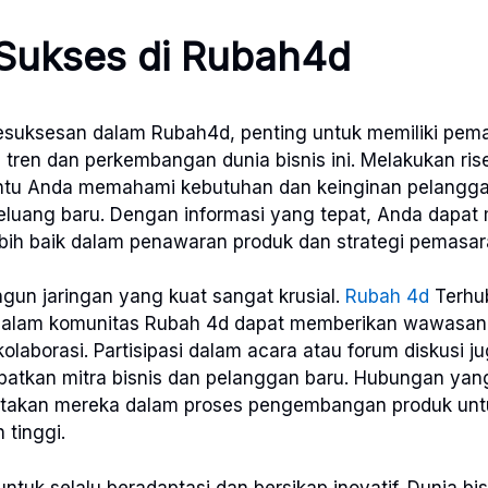
 Sukses di Rubah4d
esuksesan dalam Rubah4d, penting untuk memiliki pe
tren dan perkembangan dunia bisnis ini. Melakukan ris
ntu Anda memahami kebutuhan dan keinginan pelangga
peluang baru. Dengan informasi yang tepat, Anda dapa
bih baik dalam penawaran produk dan strategi pemasar
gun jaringan yang kuat sangat krusial.
Rubah 4d
Terhu
n dalam komunitas Rubah 4d dapat memberikan wawasan
olaborasi. Partisipasi dalam acara atau forum diskusi 
patkan mitra bisnis dan pelanggan baru. Hubungan yan
rtakan mereka dalam proses pengembangan produk unt
 tinggi.
untuk selalu beradaptasi dan bersikap inovatif. Dunia bi