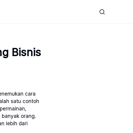
g Bisnis
menemukan cara
alah satu contoh
 permainan,
 banyak orang.
 lebih dari