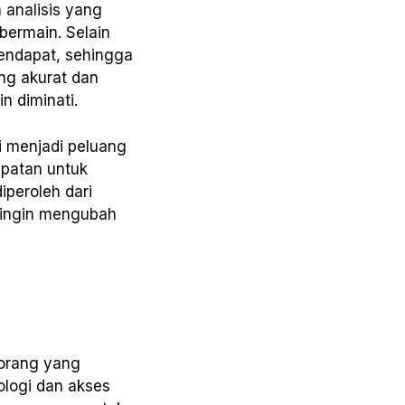
 analisis yang
ermain. Selain
pendapat, sehingga
ang akurat dan
n diminati.
i menjadi peluang
patan untuk
peroleh dari
g ingin mengubah
 orang yang
ologi dan akses