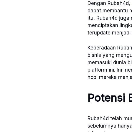
Dengan Rubah4d, p
dapat membantu me
itu, Rubah4d juga 
menciptakan lingku
terupdate menjadi
Keberadaan Rubah4
bisnis yang meng
memasuki dunia bi
platform ini. Ini 
hobi mereka menja
Potensi 
Rubah4d telah mun
sebelumnya hanya 