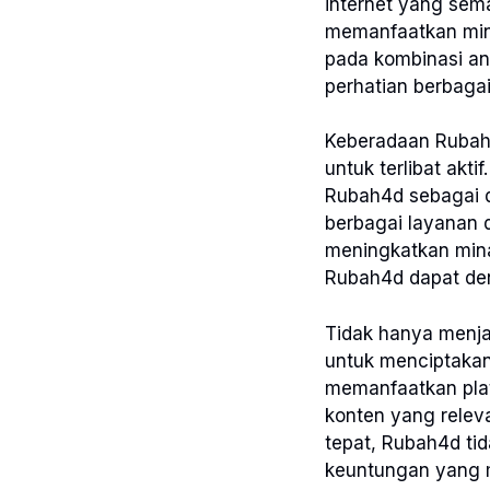
internet yang sem
memanfaatkan mina
pada kombinasi an
perhatian berbaga
Keberadaan Rubah4
untuk terlibat akt
Rubah4d sebagai da
berbagai layanan 
meningkatkan mina
Rubah4d dapat den
Tidak hanya menja
untuk menciptakan
memanfaatkan plat
konten yang relev
tepat, Rubah4d ti
keuntungan yang m