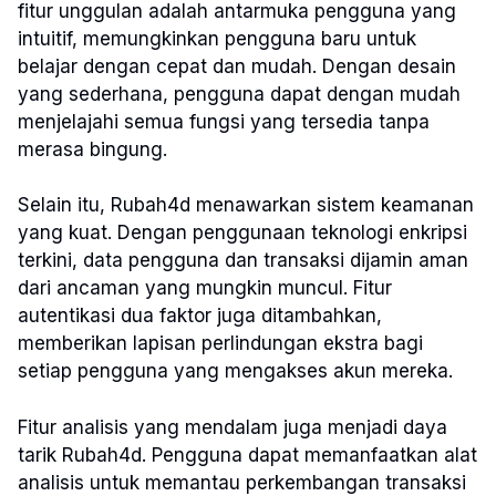
fitur unggulan adalah antarmuka pengguna yang
intuitif, memungkinkan pengguna baru untuk
belajar dengan cepat dan mudah. Dengan desain
yang sederhana, pengguna dapat dengan mudah
menjelajahi semua fungsi yang tersedia tanpa
merasa bingung.
Selain itu, Rubah4d menawarkan sistem keamanan
yang kuat. Dengan penggunaan teknologi enkripsi
terkini, data pengguna dan transaksi dijamin aman
dari ancaman yang mungkin muncul. Fitur
autentikasi dua faktor juga ditambahkan,
memberikan lapisan perlindungan ekstra bagi
setiap pengguna yang mengakses akun mereka.
Fitur analisis yang mendalam juga menjadi daya
tarik Rubah4d. Pengguna dapat memanfaatkan alat
analisis untuk memantau perkembangan transaksi