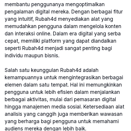
membantu penggunanya mengoptimalkan
pengalaman digital mereka. Dengan berbagai fitur
yang intuitif, Rubah4d menyediakan alat yang
memudahkan pengguna dalam mengelola konten
dan interaksi online. Dalam era digital yang serba
cepat, memiliki platform yang dapat diandalkan
seperti Rubah4d menjadi sangat penting bagi
individu maupun bisnis.
Salah satu keunggulan Rubah4d adalah
kemampuannya untuk mengintegrasikan berbagai
elemen dalam satu tempat. Hal ini memungkinkan
pengguna untuk lebih efisien dalam menjalankan
berbagai aktivitas, mulai dari pemasaran digital
hingga manajemen media sosial. Ketersediaan alat
analisis yang canggih juga memberikan wawasan
yang berharga bagi pengguna untuk memahami
audiens mereka dengan lebih baik.