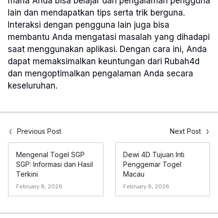
mana Anda bisa belajar dari pengalaman pengguna
lain dan mendapatkan tips serta trik berguna.
Interaksi dengan pengguna lain juga bisa
membantu Anda mengatasi masalah yang dihadapi
saat menggunakan aplikasi. Dengan cara ini, Anda
dapat memaksimalkan keuntungan dari Rubah4d
dan mengoptimalkan pengalaman Anda secara
keseluruhan.
Previous Post
Next Post
Mengenal Togel SGP
Dewi 4D Tujuan Inti
SGP: Informasi dan Hasil
Penggemar Togel
Terkini
Macau
February 8, 2026
February 8, 2026