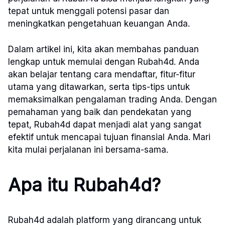
tepat untuk menggali potensi pasar dan
meningkatkan pengetahuan keuangan Anda.
Dalam artikel ini, kita akan membahas panduan
lengkap untuk memulai dengan Rubah4d. Anda
akan belajar tentang cara mendaftar, fitur-fitur
utama yang ditawarkan, serta tips-tips untuk
memaksimalkan pengalaman trading Anda. Dengan
pemahaman yang baik dan pendekatan yang
tepat, Rubah4d dapat menjadi alat yang sangat
efektif untuk mencapai tujuan finansial Anda. Mari
kita mulai perjalanan ini bersama-sama.
Apa itu Rubah4d?
Rubah4d adalah platform yang dirancang untuk