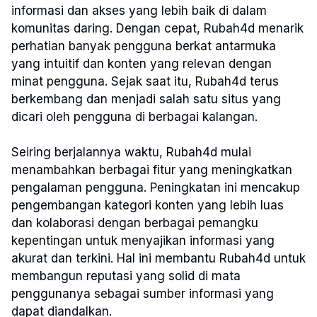
informasi dan akses yang lebih baik di dalam
komunitas daring. Dengan cepat, Rubah4d menarik
perhatian banyak pengguna berkat antarmuka
yang intuitif dan konten yang relevan dengan
minat pengguna. Sejak saat itu, Rubah4d terus
berkembang dan menjadi salah satu situs yang
dicari oleh pengguna di berbagai kalangan.
Seiring berjalannya waktu, Rubah4d mulai
menambahkan berbagai fitur yang meningkatkan
pengalaman pengguna. Peningkatan ini mencakup
pengembangan kategori konten yang lebih luas
dan kolaborasi dengan berbagai pemangku
kepentingan untuk menyajikan informasi yang
akurat dan terkini. Hal ini membantu Rubah4d untuk
membangun reputasi yang solid di mata
penggunanya sebagai sumber informasi yang
dapat diandalkan.