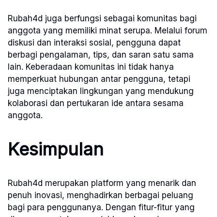
Rubah4d juga berfungsi sebagai komunitas bagi
anggota yang memiliki minat serupa. Melalui forum
diskusi dan interaksi sosial, pengguna dapat
berbagi pengalaman, tips, dan saran satu sama
lain. Keberadaan komunitas ini tidak hanya
memperkuat hubungan antar pengguna, tetapi
juga menciptakan lingkungan yang mendukung
kolaborasi dan pertukaran ide antara sesama
anggota.
Kesimpulan
Rubah4d merupakan platform yang menarik dan
penuh inovasi, menghadirkan berbagai peluang
bagi para penggunanya. Dengan fitur-fitur yang