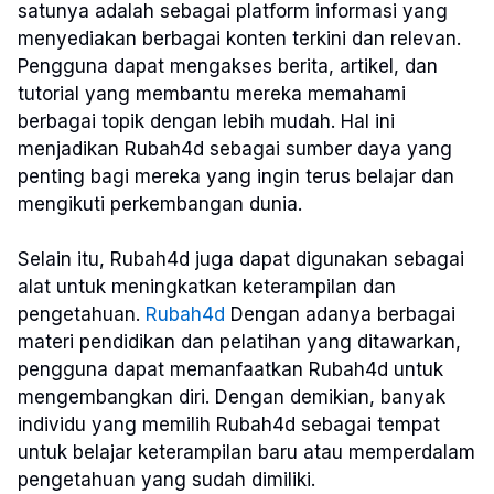
satunya adalah sebagai platform informasi yang
menyediakan berbagai konten terkini dan relevan.
Pengguna dapat mengakses berita, artikel, dan
tutorial yang membantu mereka memahami
berbagai topik dengan lebih mudah. Hal ini
menjadikan Rubah4d sebagai sumber daya yang
penting bagi mereka yang ingin terus belajar dan
mengikuti perkembangan dunia.
Selain itu, Rubah4d juga dapat digunakan sebagai
alat untuk meningkatkan keterampilan dan
pengetahuan.
Rubah4d
Dengan adanya berbagai
materi pendidikan dan pelatihan yang ditawarkan,
pengguna dapat memanfaatkan Rubah4d untuk
mengembangkan diri. Dengan demikian, banyak
individu yang memilih Rubah4d sebagai tempat
untuk belajar keterampilan baru atau memperdalam
pengetahuan yang sudah dimiliki.