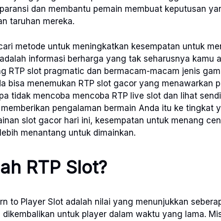
paransi dan membantu pemain membuat keputusan yang
n taruhan mereka.
cari metode untuk meningkatkan kesempatan untuk me
t adalah informasi berharga yang tak seharusnya kamu 
ng RTP slot pragmatic dan bermacam-macam jenis game
a bisa menemukan RTP slot gacor yang menawarkan pe
pa tidak mencoba mencoba RTP live slot dan lihat send
a memberikan pengalaman bermain Anda itu ke tingkat ya
nan slot gacor hari ini, kesempatan untuk menang ce
ebih menantang untuk dimainkan.
ah RTP Slot?
rn to Player Slot adalah nilai yang menunjukkan seberap
 dikembalikan untuk player dalam waktu yang lama. Mis