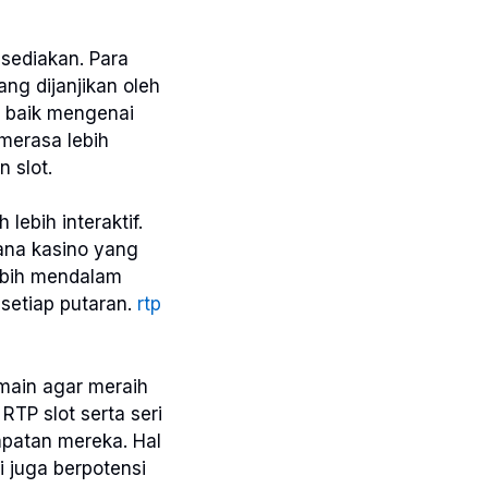
sediakan. Para
ng dijanjikan oleh
h baik mengenai
merasa lebih
 slot.
ebih interaktif.
sana kasino yang
lebih mendalam
setiap putaran.
rtp
emain agar meraih
TP slot serta seri
patan mereka. Hal
 juga berpotensi