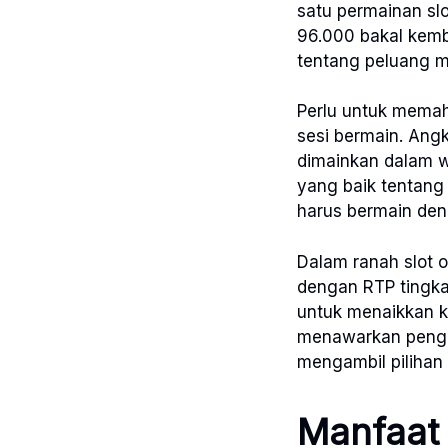
satu permainan slo
96.000 bakal kemb
tentang peluang m
Perlu untuk mema
sesi bermain. Ang
dimainkan dalam 
yang baik tentang 
harus bermain den
Dalam ranah slot 
dengan RTP tingkat
untuk menaikkan 
menawarkan penge
mengambil pilihan 
Manfaat