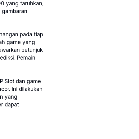
00 yang taruhkan,
ri gambaran
nangan pada tiap
mlah game yang
awarkan petunjuk
rediksi. Pemain
TP Slot dan game
or. Ini dilakukan
an yang
r dapat