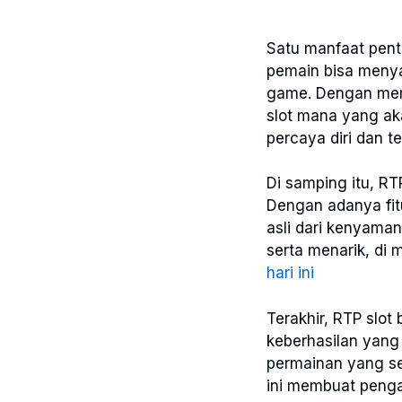
Satu manfaat pent
pemain bisa menya
game. Dengan memi
slot mana yang ak
percaya diri dan t
Di samping itu, RT
Dengan adanya fit
asli dari kenyama
serta menarik, di
hari ini
Terakhir, RTP slot
keberhasilan yang
permainan yang s
ini membuat penga