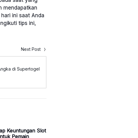
an mendapatkan
hari ini saat Anda
ikuti tips ini,
Next Post
 Angka di Supertogel
p Keuntungan Slot
untuk Pemain