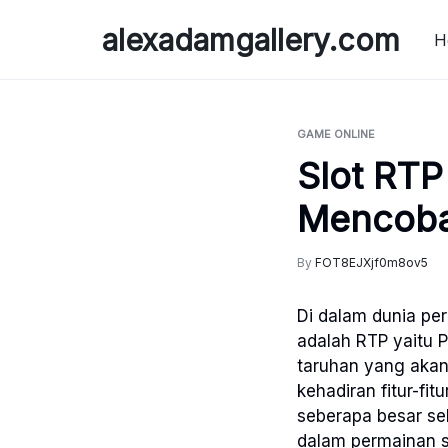
Skip
alexadamgallery.com
to
H
content
GAME ONLINE
Slot RT
Mencoba
By
FOT8EJXjf0m8ov5
Di dalam dunia per
adalah RTP yaitu 
taruhan yang akan
kehadiran fitur-f
seberapa besar s
dalam permainan sl