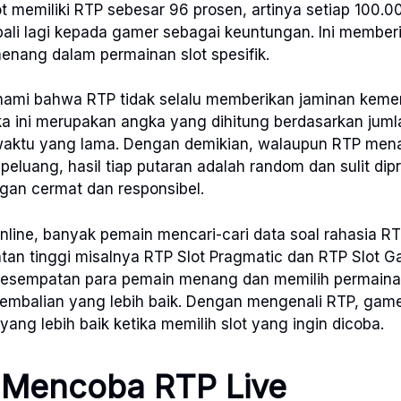
t memiliki RTP sebesar 96 prosen, artinya setiap 100.0
ali lagi kepada gamer sebagai keuntungan. Ini membe
enang dalam permainan slot spesifik.
hami bahwa RTP tidak selalu memberikan jaminan keme
ka ini merupakan angka yang dihitung berdasarkan ju
waktu yang lama. Dengan demikian, walaupun RTP men
peluang, hasil tiap putaran adalah random dan sulit dip
gan cermat dan responsibel.
online, banyak pemain mencari-cari data soal rahasia R
an tinggi misalnya RTP Slot Pragmatic dan RTP Slot Gac
kesempatan para pemain menang dan memilih permain
mbalian yang lebih baik. Dengan mengenali RTP, game
yang lebih baik ketika memilih slot yang ingin dicoba.
 Mencoba RTP Live