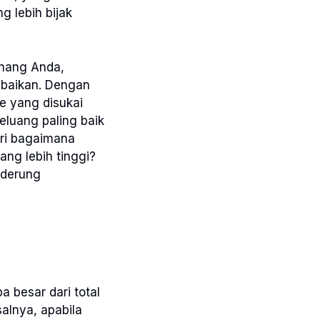
 lebih bijak
nang Anda,
abaikan. Dengan
 yang disukai
luang paling baik
iri bagaimana
ng lebih tinggi?
nderung
a besar dari total
alnya, apabila