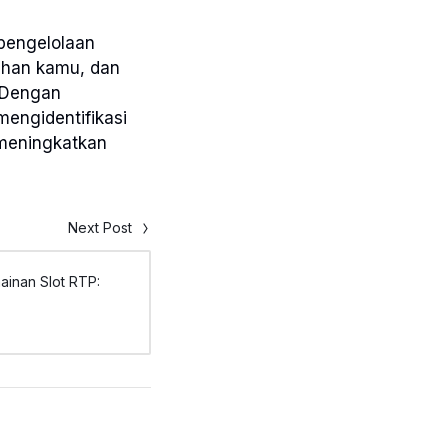
 pengelolaan
ahan kamu, dan
. Dengan
mengidentifikasi
 meningkatkan
Next Post
inan Slot RTP: