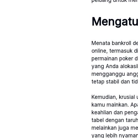
Mengatu
Menata bankroll d
online, termasuk d
permainan poker da
yang Anda alokas
mengganggu angga
tetap stabil dan ti
Kemudian, krusial
kamu mainkan. Apa
keahlian dan peng
tabel dengan taruh
melainkan juga m
yang lebih nyaman