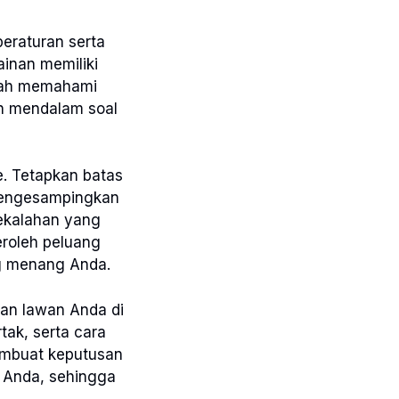
eraturan serta
inan memiliki
elah memahami
n mendalam soal
e. Tetapkan batas
 mengesampingkan
kekalahan yang
eroleh peluang
g menang Anda.
nan lawan Anda di
ak, serta cara
membuat keputusan
n Anda, sehingga