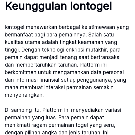
Keunggulan Iontogel
Iontogel menawarkan berbagai keistimewaan yang
bermanfaat bagi para pemainnya. Salah satu
kualitas utama adalah tingkat keamanan yang
tinggi. Dengan teknologi enkripsi mutakhir, para
pemain dapat menjadi tenang saat bertransaksi
dan mempertaruhkan taruhan. Platform ini
berkomitmen untuk mengamankan data personal
dan informasi finansial setiap penggunanya, yang
mana membuat interaksi permainan semakin
menyenangkan.
Di samping itu, Platform ini menyediakan variasi
permainan yang luas. Para pemain dapat
menikmati ragam permainan togel yang seru,
dengan pilihan angka dan jenis taruhan. Ini