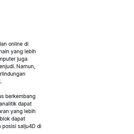
an online di
ain yang lebih
mputer juga
enjudi. Namun,
rlindungan
.
rus berkembang
nalitik dapat
ran yang lebih
 blok dapat
posisi salju4D di