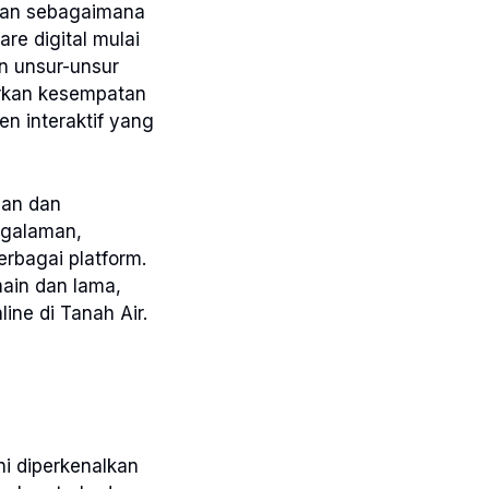
inan sebagaimana
e digital mulai
n unsur-unsur
arkan kesempatan
n interaktif yang
gan dan
ngalaman,
rbagai platform.
main dan lama,
ine di Tanah Air.
i diperkenalkan