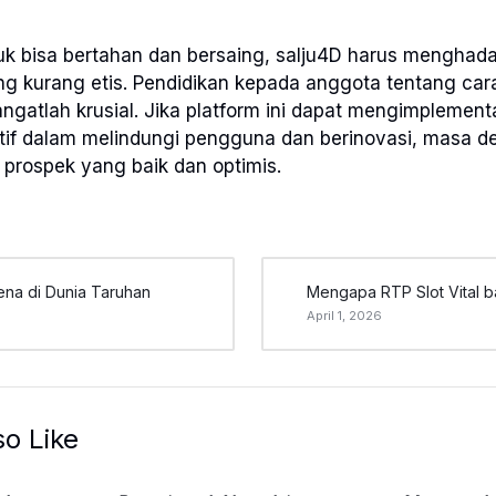
ntuk bisa bertahan dan bersaing, salju4D harus menghada
ang kurang etis. Pendidikan kepada anggota tentang car
ngatlah krusial. Jika platform ini dapat mengimplement
tif dalam melindungi pengguna dan berinovasi, masa d
 prospek yang baik dan optimis.
na di Dunia Taruhan
Mengapa RTP Slot Vital 
April 1, 2026
so Like