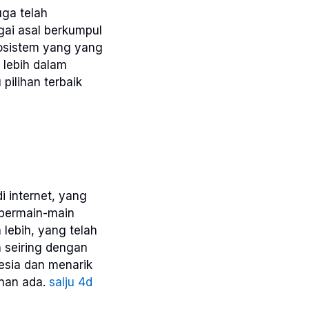
uga telah
ai asal berkumpul
osistem yang yang
 lebih dalam
pilihan terbaik
i internet, yang
bermain-main
 lebih, yang telah
n seiring dengan
nesia dan menarik
inan ada.
salju 4d