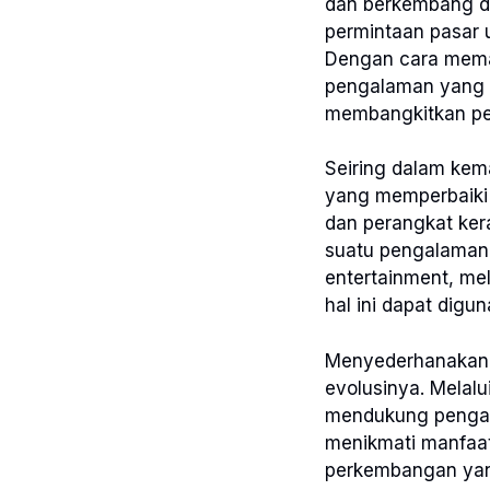
dan berkembang di
permintaan pasar 
Dengan cara memad
pengalaman yang b
membangkitkan pe
Seiring dalam kem
yang memperbaiki 
dan perangkat ke
suatu pengalaman y
entertainment, me
hal ini dapat digu
Menyederhanakan 
evolusinya. Melal
mendukung pengal
menikmati manfaat 
perkembangan yang