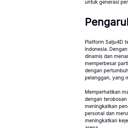
untuk generasi pe
Pengaruh
Platform Salju4D t
Indonesia. Dengan
dinamis dan menar
memperbesar parti
dengan pertumbuha
pelanggan, yang m
Memperhatikan mas
dengan terobosan 
meningkatkan pen
personal dan menar
meningkatkan kejel
arena.