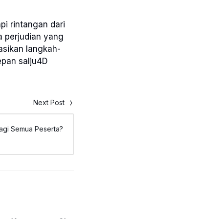
pi rintangan dari
a perjudian yang
asikan langkah-
epan salju4D
Next Post
bagi Semua Peserta?