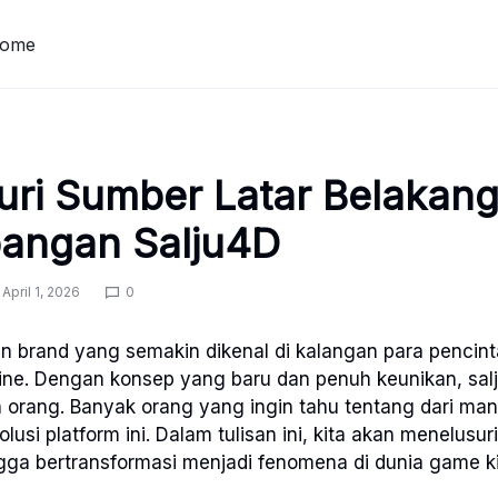
ome
ri Sumber Latar Belakan
angan Salju4D
April 1, 2026
0
n brand yang semakin dikenal di kalangan para pencint
ine. Dengan konsep yang baru dan penuh keunikan, sal
h orang. Banyak orang yang ingin tahu tentang dari man
lusi platform ini. Dalam tulisan ini, kita akan menelusur
gga bertransformasi menjadi fenomena di dunia game ki