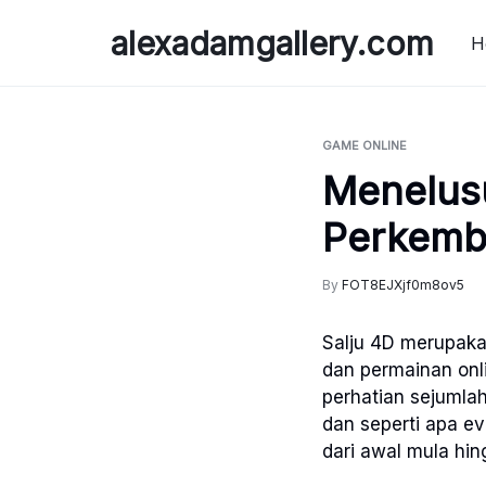
Skip
alexadamgallery.com
to
H
content
GAME ONLINE
Menelusu
Perkemb
By
FOT8EJXjf0m8ov5
Salju 4D merupaka
dan permainan onl
perhatian sejumla
dan seperti apa evo
dari awal mula hin