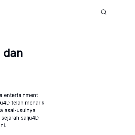
g dan
a entertainment
ju4D telah menarik
a asal-usulnya
i sejarah salju4D
ni.