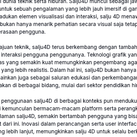
 dunia teknik serta hiburan. Salju4D muncul sebagai j
untuk sebuah pengalaman yang lebih jauh imersif di ga
ukan elemen visualisasi dan interaksi, salju 4D men
ukan hanya menarik perhatian secara visual saja tetap
rasaan pengguna.
ajuan teknik, salju4D terus berkembang dengan tambaha
interaksi pengguna penggunanya. Teknologi grafik yan
ras yang semakin kuat memungkinkan pengembang aga
ang lebih realistis. Dalam hal ini, salju4D bukan hanya
lainkan juga sebagai saluran edukasi dan perkembangan
nakan di berbagai bidang, mulai dari sektor pendidikan hi
penggunaan salju4D di berbagai konteks pun menduku
ui kemunculan bermacam-macam platform serta perang
aman salju4D, semakin bertambah pengguna yang bis
dari ini. Inovasi dalam perancangan serta user interf
 lebih lanjut, memungkinkan salju 4D untuk selalu ber