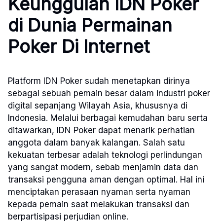
Keunggulan IDN Poker
di Dunia Permainan
Poker Di Internet
Platform IDN Poker sudah menetapkan dirinya
sebagai sebuah pemain besar dalam industri poker
digital sepanjang Wilayah Asia, khususnya di
Indonesia. Melalui berbagai kemudahan baru serta
ditawarkan, IDN Poker dapat menarik perhatian
anggota dalam banyak kalangan. Salah satu
kekuatan terbesar adalah teknologi perlindungan
yang sangat modern, sebab menjamin data dan
transaksi pengguna aman dengan optimal. Hal ini
menciptakan perasaan nyaman serta nyaman
kepada pemain saat melakukan transaksi dan
berpartisipasi perjudian online.