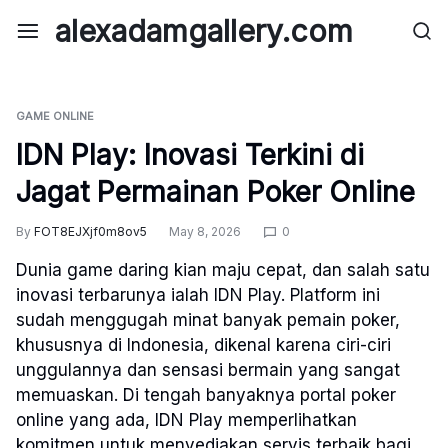
Skip
alexadamgallery.com
to
content
GAME ONLINE
IDN Play: Inovasi Terkini di
Jagat Permainan Poker Online
By
FOT8EJXjf0m8ov5
May 8, 2026
0
Dunia game daring kian maju cepat, dan salah satu
inovasi terbarunya ialah IDN Play. Platform ini
sudah menggugah minat banyak pemain poker,
khususnya di Indonesia, dikenal karena ciri-ciri
unggulannya dan sensasi bermain yang sangat
memuaskan. Di tengah banyaknya portal poker
online yang ada, IDN Play memperlihatkan
komitmen untuk menyediakan servis terbaik bagi