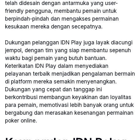
telah didesain dengan antarmuka yang user-
friendly pengguna, membantu pemain untuk
berpindah-pindah dan mengakses permainan
kesukaan mereka dengan secepatnya.
Dukungan pelanggan IDN Play juga layak diacungi
jempol, dengan tim yang siap membantu sepenuh
waktu bagi pemain yang butuh bantuan.
Keterikatan IDN Play dalam menyediakan
pelayanan terbaik menjadikan pengalaman bermain
di platform mereka semakin menyenangkan.
Dukungan yang cepat dan tanggap ini
berkontribusi membangun keyakinan dan loyalitas
para pemain, memotivasi lebih banyak orang untuk
bergabung dan merasakan kesenangan permainan
poker online.