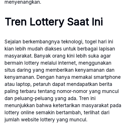
menyenangkan.
Tren Lottery Saat Ini
Sejalan berkembangnya teknologi, togel hari ini
kian lebih mudah diakses untuk berbagai lapisan
masyarakat. Banyak orang kini lebih suka agar
bermain lottery melalui internet, menggunakan
situs daring yang memberikan kenyamanan dan
kenyamanan. Dengan hanya memakai smartphone
atau laptop, petaruh dapat mendapatkan berita
paling terbaru tentang nomor-nomor yang muncul
dan peluang-peluang yang ada. Tren ini
menunjukkan bahwa ketertarikan masyarakat pada
lottery online semakin bertambah, terlihat dari
jumlah website lottery yang muncul.