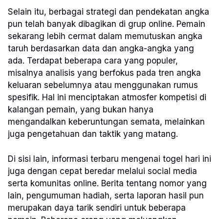
Selain itu, berbagai strategi dan pendekatan angka
pun telah banyak dibagikan di grup online. Pemain
sekarang lebih cermat dalam memutuskan angka
taruh berdasarkan data dan angka-angka yang
ada. Terdapat beberapa cara yang populer,
misalnya analisis yang berfokus pada tren angka
keluaran sebelumnya atau menggunakan rumus
spesifik. Hal ini menciptakan atmosfer kompetisi di
kalangan pemain, yang bukan hanya
mengandalkan keberuntungan semata, melainkan
juga pengetahuan dan taktik yang matang.
Di sisi lain, informasi terbaru mengenai togel hari ini
juga dengan cepat beredar melalui social media
serta komunitas online. Berita tentang nomor yang
lain, pengumuman hadiah, serta laporan hasil pun
merupakan daya tarik sendiri untuk beberapa