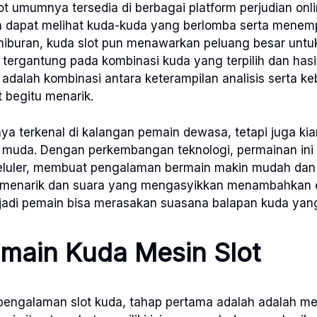
t umumnya tersedia di berbagai platform perjudian onlin
 dapat melihat kuda-kuda yang berlomba serta menemp
i hiburan, kuda slot pun menawarkan peluang besar un
 tergantung pada kombinasi kuda yang terpilih dan has
 adalah kombinasi antara keterampilan analisis serta 
 begitu menarik.
nya terkenal di kalangan pemain dewasa, tetapi juga kia
 muda. Dengan perkembangan teknologi, permainan ini k
seluler, membuat pengalaman bermain makin mudah da
ng menarik dan suara yang mengasyikkan menambahkan
jadi pemain bisa merasakan suasana balapan kuda yan
main Kuda Mesin Slot
engalaman slot kuda, tahap pertama adalah adalah me