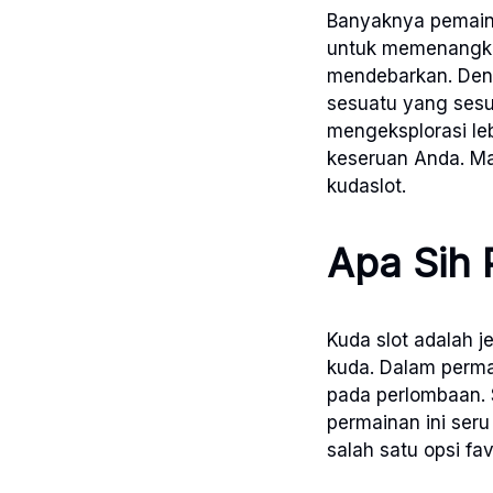
Banyaknya pemain 
untuk memenangka
mendebarkan. Deng
sesuatu yang sesu
mengeksplorasi leb
keseruan Anda. Mar
kudaslot.
Apa Sih 
Kuda slot adalah 
kuda. Dalam perma
pada perlombaan. 
permainan ini seru
salah satu opsi fa