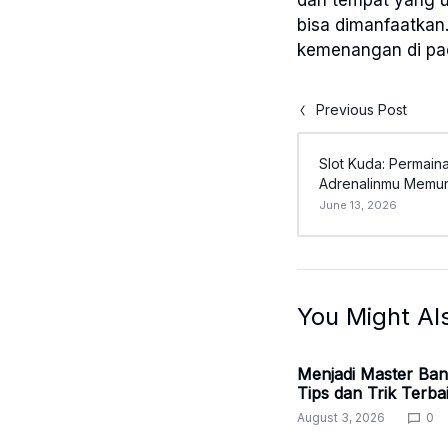
bisa dimanfaatkan.
kemenangan di pad
Previous Post
Slot Kuda: Permai
Adrenalinmu Memu
June 13, 2026
You Might Al
Menjadi Master Ban
Tips dan Trik Terba
August 3, 2026
0