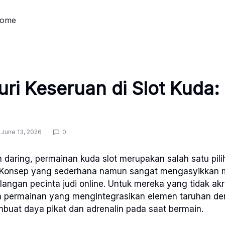
ome
ri Keseruan di Slot Kuda:
June 13, 2026
0
n daring, permainan kuda slot merupakan salah satu pil
. Konsep yang sederhana namun sangat mengasyikkan 
alangan pecinta judi online. Untuk mereka yang tidak akr
 permainan yang mengintegrasikan elemen taruhan d
buat daya pikat dan adrenalin pada saat bermain.