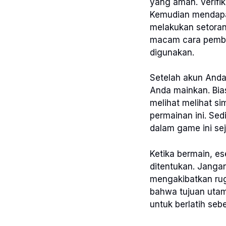
yang aman. Verifik
Kemudian mendapat
melakukan setora
macam cara pemba
digunakan.
Setelah akun Anda 
Anda mainkan. Bia
melihat melihat si
permainan ini. Se
dalam game ini sej
Ketika bermain, e
ditentukan. Jangan
mengakibatkan rug
bahwa tujuan utam
untuk berlatih se