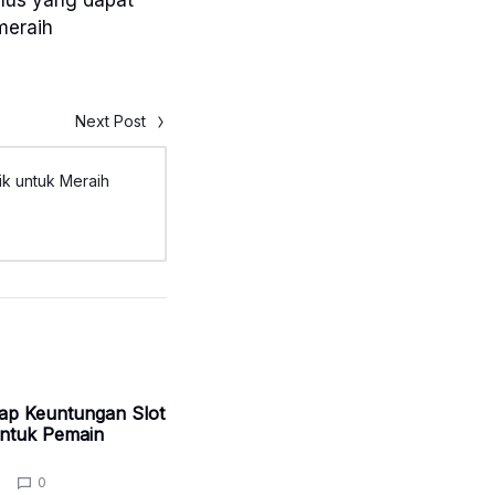
meraih
Next Post
ik untuk Meraih
p Keuntungan Slot
untuk Pemain
0