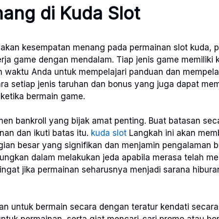
ang di Kuda Slot
kan kesempatan menang pada permainan slot kuda, p
rja game dengan mendalam. Tiap jenis game memiliki k
an waktu Anda untuk mempelajari panduan dan mempelaj
a setiap jenis taruhan dan bonus yang juga dapat memb
ketika bermain game.
men bankroll yang bijak amat penting. Buat batasan sec
an dan ikuti batas itu.
kuda slot
Langkah ini akan mem
rugian besar yang signifikan dan menjamin pengalaman b
sungkan dalam melakukan jeda apabila merasa telah men
ingat jika permainan seharusnya menjadi sarana hiburan
an untuk bermain secara dengan teratur kendati secara b
ntuk permainan, serta giat mencari-cari promo atau b