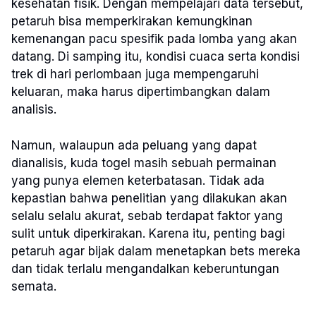
kesehatan fisik. Dengan mempelajari data tersebut,
petaruh bisa memperkirakan kemungkinan
kemenangan pacu spesifik pada lomba yang akan
datang. Di samping itu, kondisi cuaca serta kondisi
trek di hari perlombaan juga mempengaruhi
keluaran, maka harus dipertimbangkan dalam
analisis.
Namun, walaupun ada peluang yang dapat
dianalisis, kuda togel masih sebuah permainan
yang punya elemen keterbatasan. Tidak ada
kepastian bahwa penelitian yang dilakukan akan
selalu selalu akurat, sebab terdapat faktor yang
sulit untuk diperkirakan. Karena itu, penting bagi
petaruh agar bijak dalam menetapkan bets mereka
dan tidak terlalu mengandalkan keberuntungan
semata.