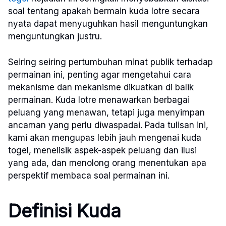
soal tentang apakah bermain kuda lotre secara
nyata dapat menyuguhkan hasil menguntungkan
menguntungkan justru.
Seiring seiring pertumbuhan minat publik terhadap
permainan ini, penting agar mengetahui cara
mekanisme dan mekanisme dikuatkan di balik
permainan. Kuda lotre menawarkan berbagai
peluang yang menawan, tetapi juga menyimpan
ancaman yang perlu diwaspadai. Pada tulisan ini,
kami akan mengupas lebih jauh mengenai kuda
togel, menelisik aspek-aspek peluang dan ilusi
yang ada, dan menolong orang menentukan apa
perspektif membaca soal permainan ini.
Definisi Kuda