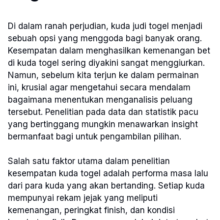
Di dalam ranah perjudian, kuda judi togel menjadi
sebuah opsi yang menggoda bagi banyak orang.
Kesempatan dalam menghasilkan kemenangan bet
di kuda togel sering diyakini sangat menggiurkan.
Namun, sebelum kita terjun ke dalam permainan
ini, krusial agar mengetahui secara mendalam
bagaimana menentukan menganalisis peluang
tersebut. Penelitian pada data dan statistik pacu
yang bertinggang mungkin menawarkan insight
bermanfaat bagi untuk pengambilan pilihan.
Salah satu faktor utama dalam penelitian
kesempatan kuda togel adalah performa masa lalu
dari para kuda yang akan bertanding. Setiap kuda
mempunyai rekam jejak yang meliputi
kemenangan, peringkat finish, dan kondisi