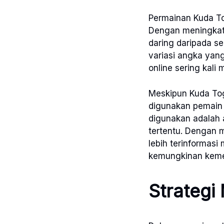
Permainan Kuda Tog
Dengan meningkatn
daring daripada se
variasi angka yang
online sering kal
Meskipun Kuda Tog
digunakan pemain 
digunakan adalah a
tertentu. Dengan 
lebih terinformas
kemungkinan kem
Strategi