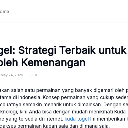
ome
el: Strategi Terbaik untuk
leh Kemenangan
May 24, 2026
0
kan salah satu permainan yang banyak digemari oleh pa
rutama di Indonesia. Konsep permainan yang cukup sed
mbuatnya semakin menarik untuk dimainkan. Dengan s
nologi, kini Anda bisa dengan mudah menikmati Kuda T
ne yang tersedia di internet.
kuda togel
Ini memberikan
akses permainan kapan saja dan di mana saja.