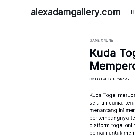
Skip
alexadamgallery.com
to
H
content
GAME ONLINE
Kuda Tog
Mempero
By
FOT8EJXjf0m8ov5
Kuda Togel merupa
seluruh dunia, te
menantang ini me
berkembangnya tek
platform togel onli
pemain untuk meng