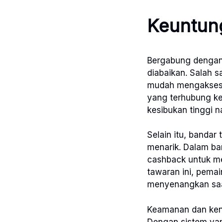
Keuntung
Bergabung dengan 
diabaikan. Salah 
mudah mengakses 
yang terhubung ke
kesibukan tinggi n
Selain itu, banda
menarik. Dalam ba
cashback untuk m
tawaran ini, pem
menyenangkan saat
Keamanan dan keny
Dengan sistem yang