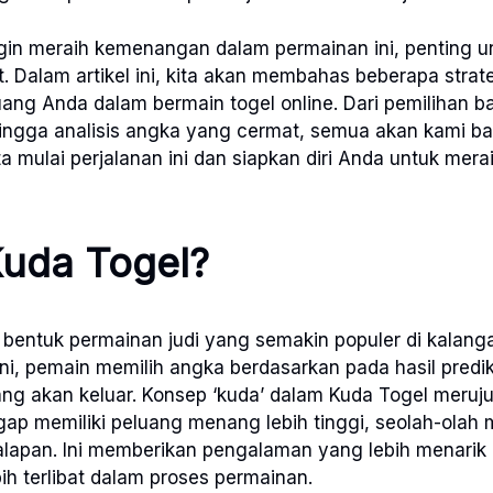
gin meraih kemenangan dalam permainan ini, penting un
t. Dalam artikel ini, kita akan membahas beberapa strate
ng Anda dalam bermain togel online. Dari pemilihan ba
ingga analisis angka yang cermat, semua akan kami b
a mulai perjalanan ini dan siapkan diri Anda untuk mer
Kuda Togel?
bentuk permainan judi yang semakin populer di kalanga
ni, pemain memilih angka berdasarkan pada hasil predi
ng akan keluar. Konsep ‘kuda’ dalam Kuda Togel meruj
ap memiliki peluang menang lebih tinggi, seolah-olah 
lapan. Ini memberikan pengalaman yang lebih menari
h terlibat dalam proses permainan.