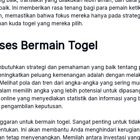
baik. Ini memberikan rasa tenang bagi para pemain ket
, memastikan bahwa fokus mereka hanya pada strateg
an kuda togel yang mereka pilih.
ses Bermain Togel
butuhkan strategi dan pemahaman yang baik tentang 
eningkatkan peluang kemenangan adalah dengan melaku
 Melihat pola dan tren dari angka-angka yang sering mu
am memilih angka yang lebih potensial untuk dipasangk
 online yang menyediakan statistik dan informasi yang 
 pengambilan keputusan.
nggaran untuk bermain togel. Sangat penting untuk tid
entukan. Ini akan membantu Anda menghindari kerugian
 tetap menyenangkan. Memilah antara investasi yang