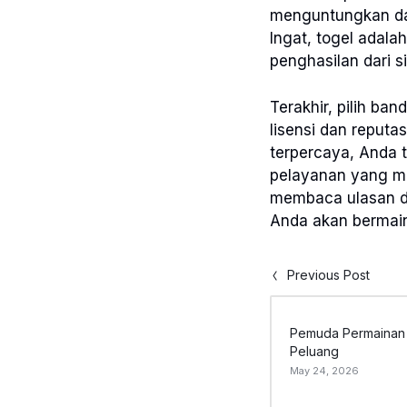
menguntungkan dan
Ingat, togel adal
penghasilan dari si
Terakhir, pilih ba
lisensi dan reputa
terpercaya, Anda 
pelayanan yang m
membaca ulasan d
Anda akan bermai
Previous Post
Pemuda Permainan T
Peluang
May 24, 2026