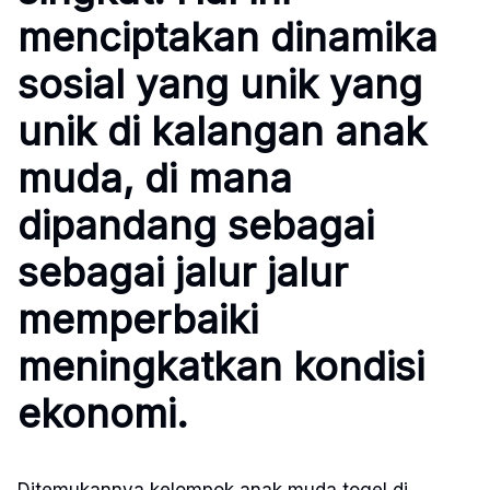
menciptakan dinamika
sosial yang unik yang
unik di kalangan anak
muda, di mana
dipandang sebagai
sebagai jalur jalur
memperbaiki
meningkatkan kondisi
ekonomi.
Ditemukannya kelompok anak muda togel di