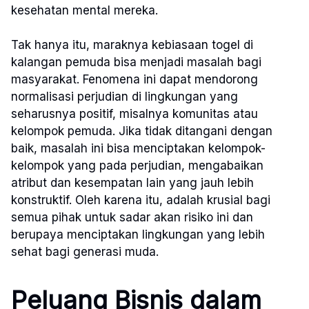
kesehatan mental mereka.
Tak hanya itu, maraknya kebiasaan togel di
kalangan pemuda bisa menjadi masalah bagi
masyarakat. Fenomena ini dapat mendorong
normalisasi perjudian di lingkungan yang
seharusnya positif, misalnya komunitas atau
kelompok pemuda. Jika tidak ditangani dengan
baik, masalah ini bisa menciptakan kelompok-
kelompok yang pada perjudian, mengabaikan
atribut dan kesempatan lain yang jauh lebih
konstruktif. Oleh karena itu, adalah krusial bagi
semua pihak untuk sadar akan risiko ini dan
berupaya menciptakan lingkungan yang lebih
sehat bagi generasi muda.
Peluang Bisnis dalam