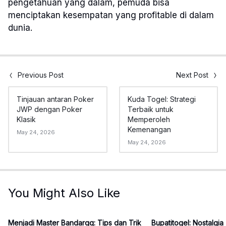
pengetahuan yang dalam, pemuda bisa
menciptakan kesempatan yang profitable di dalam
dunia.
Previous Post
Next Post
Tinjauan antaran Poker
Kuda Togel: Strategi
JWP dengan Poker
Terbaik untuk
Klasik
Memperoleh
Kemenangan
May 24, 2026
May 24, 2026
You Might Also Like
Menjadi Master Bandarqq: Tips dan Trik
Bupatitogel: Nostalgi