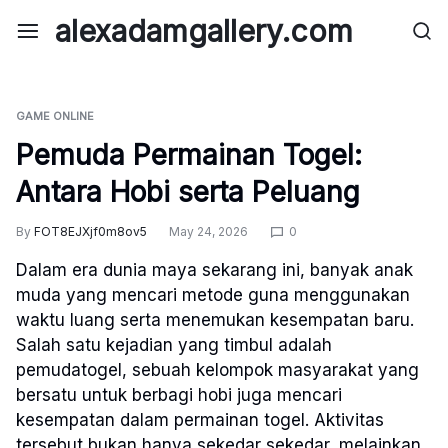
Skip
alexadamgallery.com
to
content
GAME ONLINE
Pemuda Permainan Togel:
Antara Hobi serta Peluang
By
FOT8EJXjf0m8ov5
May 24, 2026
0
Dalam era dunia maya sekarang ini, banyak anak
muda yang mencari metode guna menggunakan
waktu luang serta menemukan kesempatan baru.
Salah satu kejadian yang timbul adalah
pemudatogel, sebuah kelompok masyarakat yang
bersatu untuk berbagi hobi juga mencari
kesempatan dalam permainan togel. Aktivitas
tersebut bukan hanya sekedar sekedar, melainkan