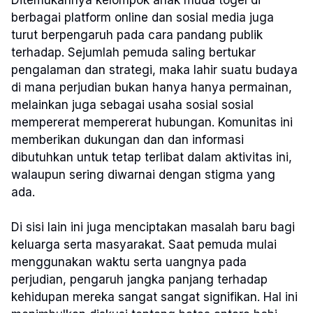
berbagai platform online dan sosial media juga
turut berpengaruh pada cara pandang publik
terhadap. Sejumlah pemuda saling bertukar
pengalaman dan strategi, maka lahir suatu budaya
di mana perjudian bukan hanya hanya permainan,
melainkan juga sebagai usaha sosial sosial
mempererat mempererat hubungan. Komunitas ini
memberikan dukungan dan dan informasi
dibutuhkan untuk tetap terlibat dalam aktivitas ini,
walaupun sering diwarnai dengan stigma yang
ada.
Di sisi lain ini juga menciptakan masalah baru bagi
keluarga serta masyarakat. Saat pemuda mulai
menggunakan waktu serta uangnya pada
perjudian, pengaruh jangka panjang terhadap
kehidupan mereka sangat sangat signifikan. Hal ini