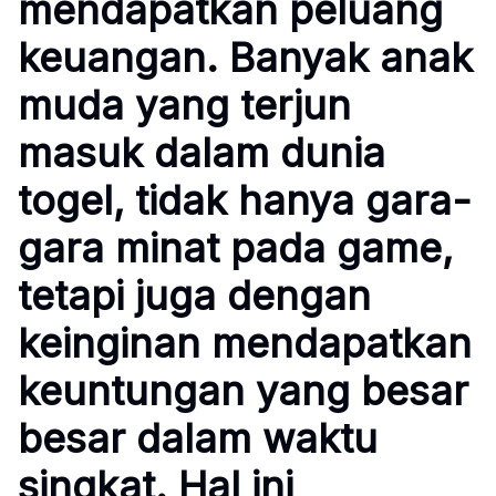
mendapatkan peluang
keuangan. Banyak anak
muda yang terjun
masuk dalam dunia
togel, tidak hanya gara-
gara minat pada game,
tetapi juga dengan
keinginan mendapatkan
keuntungan yang besar
besar dalam waktu
singkat. Hal ini